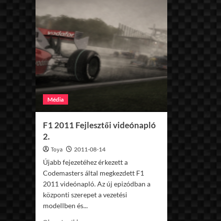
pálya
az
rFactorhoz
Média
F1 2011 Fejlesztői videónapló
2.
Toya
2011-08-14
Újabb fejezetéhez érkezett a
Codemasters által megkezdett F1
2011 videónapló. Az új epizódban a
központi szerepet a vezetési
modellben és...
Read