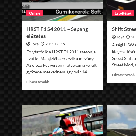
Online
Letöltések
HRST F1 S4 2011 – Sepang
Shift Stre
előzetes
Toya
20
Toya
2011-08-15
A régi HSW 
kiegészítésé
Folytatódik a HRST F1 2011 szezonja.
Speed Shift 
Ezúttal Malajziába érkezik a mezőny.
Street Mod, 
Az előző két versenyhétvégén sikerült
győzedelmeskednem, így már 14...
Olvass tovább.
Read
Olvass tovább...
more
about
HRST
F1
S4
2011
–
Sepang
előzetes