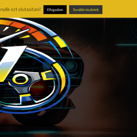
ílik ezt elutasítani!
Elfogadom
További részletek