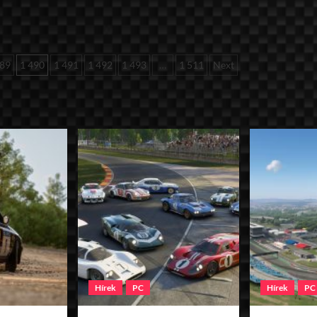
489
1 490
1 491
1 492
1 493
…
1 511
Next
Hírek
PC
Hírek
PC