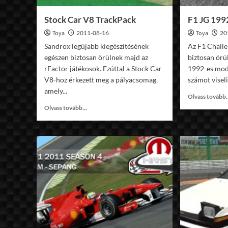
Stock Car V8 TrackPack
F1 JG 199
Toya
2011-08-16
Toya
20
Sandrox legújabb kiegészítésének
Az F1 Challe
egészen biztosan örülnek majd az
biztosan örü
rFactor játékosok. Ezúttal a Stock Car
1992-es modj
V8-hoz érkezett meg a pályacsomag,
számot viseli
amely...
Olvass tovább.
Read
Olvass tovább...
more
about
Stock
Car
V8
TrackPack