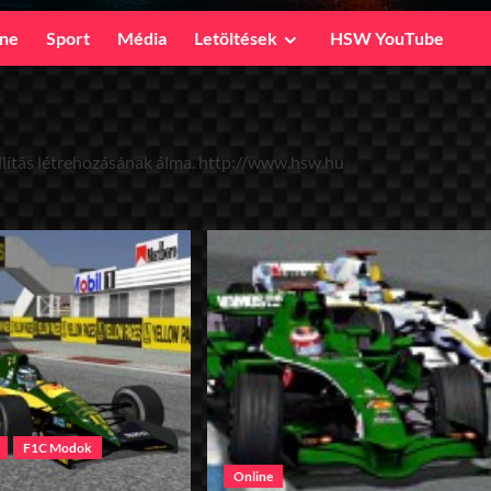
ine
Sport
Média
Letöltések
HSW YouTube
állítás létrehozásának álma. http://www.hsw.hu
F1C Modok
Online