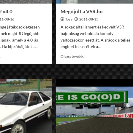
2 v4.0
Megújult a VSR.hu
11-08-16
Toya
2011-08-15
nge játékosok egészen
A sokak által ismert és kedvelt VSR
lnek majd JG legújabb
bajnokság weboldala komoly
ának, amely a 4.0-ás
változásokon esett át. A srácok a teljes
. Ha kipróbáljátok a...
enginet lecserélték a...
Read
Read
..
Olvass tovább...
more
more
about
about
F1
Megújult
JG
a
1992
VSR.hu
v4.0