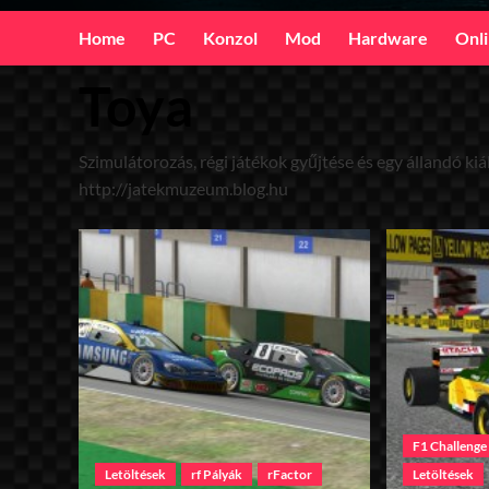
Home
PC
Konzol
Mod
Hardware
Onl
Toya
Szimulátorozás, régi játékok gyűjtése és egy állandó ki
http://jatekmuzeum.blog.hu
F1 Challenge
Letöltések
rf Pályák
rFactor
Letöltések