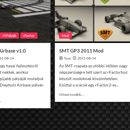
rf Pályák
rFactor
Mod
Airbase v1.0
SMT GP3 2011 Mod
11-08-14
Toya
2011-08-14
gy hazai fejlesztésről
Az SMT csapata az utóbbi időben nagy
t nektek, amikor
népszerűségre tett szert az rFactorhoz
újabb pályáját mutatjuk
készült modoknak köszönhetően.
 Diepholz Airbase pályán
Ezúttal a srácok egy rFactor2-es...
Read
Olvass tovább...
more
Read
..
about
more
SMT
about
GP3
Diepholz
2011
Airbase
Mod
v1.0