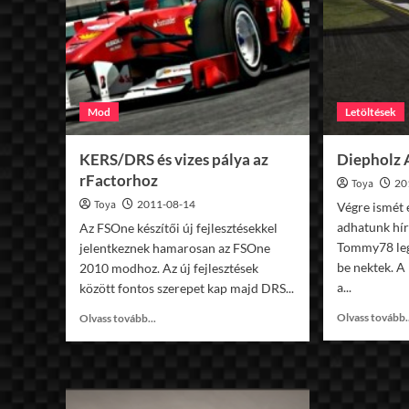
Mod
Letöltések
KERS/DRS és vizes pálya az
Diepholz 
rFactorhoz
Toya
20
Toya
2011-08-14
Végre ismét e
adhatunk hír
Az FSOne készítői új fejlesztésekkel
Tommy78 leg
jelentkeznek hamarosan az FSOne
be nektek. A
2010 modhoz. Az új fejlesztések
a...
között fontos szerepet kap majd DRS...
Read
Olvass tovább.
Olvass tovább...
more
about
KERS/DRS
és
vizes