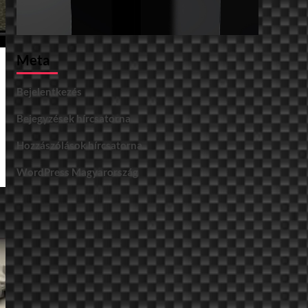
Meta
Bejelentkezés
Bejegyzések hírcsatorna
Hozzászólások hírcsatorna
WordPress Magyarország