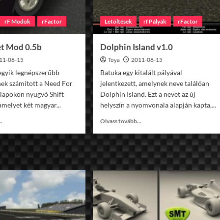
rF Modok
rFactor
Letöltések
rf Pályák
rFactor
et Mod 0.5b
Dolphin Island v1.0
11-08-15
Toya
2011-08-15
egyik legnépszerűbb
Batuka egy kitalált pályával
nek számított a Need For
jelentkezett, amelynek neve találóan
alapokon nyugvó Shift
Dolphin Island. Ezt a nevet az új
amelyet két magyar...
helyszín a nyomvonala alapján kapta,...
Read
Read
..
Olvass tovább...
more
more
about
about
Shift
Dolphin
Street
Island
Mod
v1.0
0.5b