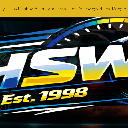
ény biztosításához. Amennyiben ezzel nem értesz egyet lehetőséged ny