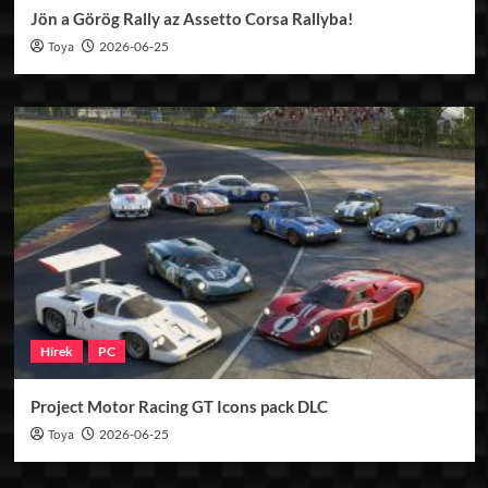
Jön a Görög Rally az Assetto Corsa Rallyba!
Toya
2026-06-25
Hírek
PC
Project Motor Racing GT Icons pack DLC
Toya
2026-06-25