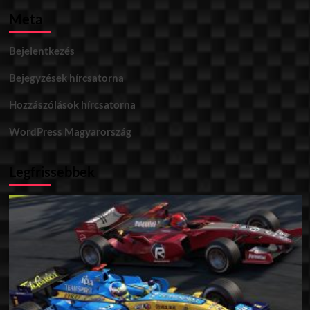
Meta
Bejelentkezés
Bejegyzések hírcsatorna
Hozzászólások hírcsatorna
WordPress Magyarország
Legfrissebbek