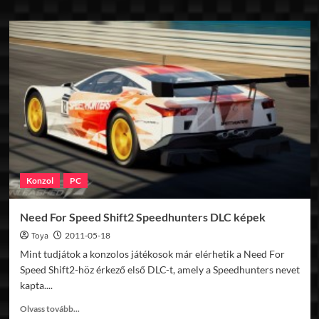
about
WTCC
2010
Pack
Konzol
PC
Need For Speed Shift2 Speedhunters DLC képek
Toya
2011-05-18
Mint tudjátok a konzolos játékosok már elérhetik a Need For
Speed Shift2-höz érkező első DLC-t, amely a Speedhunters nevet
kapta....
Read
Olvass tovább...