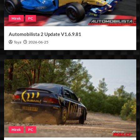
Hírek
PC
Automobilista 2 Update V1.6.9.81
Toya
2026-06-25
Hírek
PC