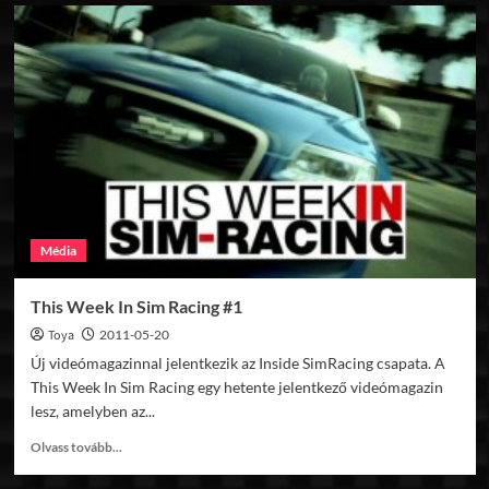
Média
This Week In Sim Racing #1
Toya
2011-05-20
Új videómagazinnal jelentkezik az Inside SimRacing csapata. A
This Week In Sim Racing egy hetente jelentkező videómagazin
lesz, amelyben az...
Read
Olvass tovább...
more
about