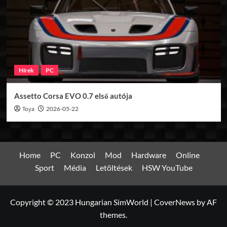
Hírek
PC
Assetto Corsa EVO 0.7 első autója
Toya
2026-05-22
Home
PC
Konzol
Mod
Hardware
Online
Sport
Média
Letöltések
HSW YouTube
Copyright © 2023 Hungarian SimWorld
|
CoverNews
by AF
themes.