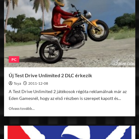
Truck
Simulator
2
képek
PC
Új Test Drive Unlimited 2 DLC érkezik
Toya
2011-12-08
A Test Drive Unlimited 2 játékosok régóta reklamálnak már az
Eden Gamesnél, hogy az első részben is szerepet kapott és...
Read
Olvass tovább...
more
about
Új
Test
Drive