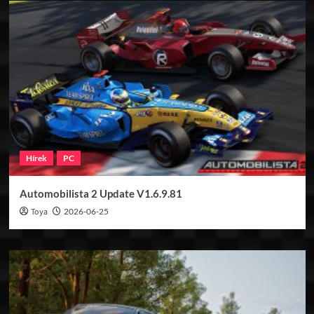
Hírek
PC
Automobilista 2 Update V1.6.9.81
Toya
2026-06-25