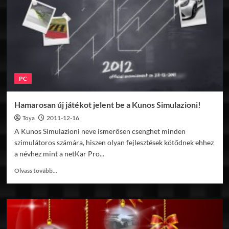
után?
PC
Hamarosan új játékot jelent be a Kunos Simulazioni!
Toya
2011-12-16
A Kunos Simulazioni neve ismerősen csenghet minden
szimulátoros számára, hiszen olyan fejlesztések kötődnek ehhez
a névhez mint a netKar Pro...
Read
Olvass tovább...
more
about
Hamarosan
új
játékot
jelent