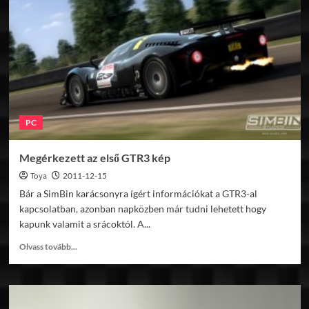
PC
Megérkezett az első GTR3 kép
Toya
2011-12-15
Bár a SimBin karácsonyra ígért információkat a GTR3-al
kapcsolatban, azonban napközben már tudni lehetett hogy
kapunk valamit a srácoktól. A...
Read
Olvass tovább...
more
about
Megérkezett
az