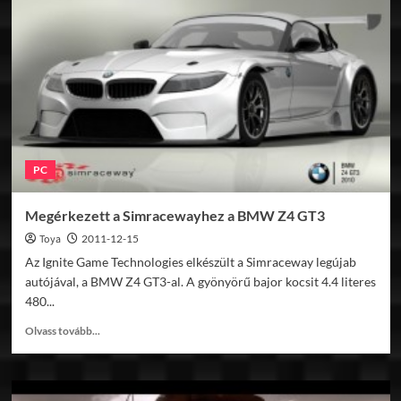
első
GTR3
kép
PC
Megérkezett a Simracewayhez a BMW Z4 GT3
Toya
2011-12-15
Az Ignite Game Technologies elkészült a Simraceway legújab
autójával, a BMW Z4 GT3-al. A gyönyörű bajor kocsit 4.4 literes
480...
Read
Olvass tovább...
more
about
Megérkezett
a