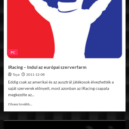
Unlimited
2
DLC
érkezik
PC
iRacing – Indul az európai szerverfarm
Toya
2011-12-08
Eddig csak az amerikai és az ausztrál játékosok élvezhették a
saját szerverek előnyeit, most azonban az iRacing csapata
megkezdte az...
Read
Olvass tovább...
more
about
iRacing
–