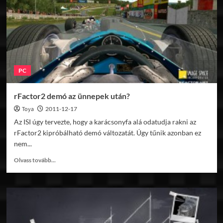
PC
rFactor2 demó az ünnepek után?
Toya
2011-12-17
Az ISI úgy tervezte, hogy a karácsonyfa alá odatudja rakni az
rFactor2 kipróbálható demó változatát. Úgy tűnik azonban ez
nem...
Read
Olvass tovább...
more
about
rFactor2
demó
az
ünnepek