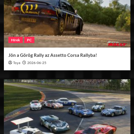
Hírek
PC
Jön a Görög Rally az Assetto Corsa Rallyba!
Toya
2026-06-25