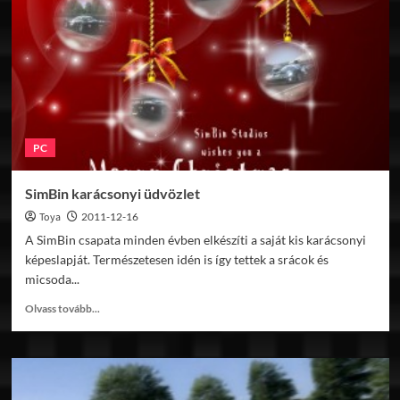
be
a
Kunos
Simulazioni!
PC
SimBin karácsonyi üdvözlet
Toya
2011-12-16
A SimBin csapata minden évben elkészíti a saját kis karácsonyi
képeslapját. Természetesen idén is így tettek a srácok és
micsoda...
Read
Olvass tovább...
more
about
SimBin
karácsonyi
üdvözlet