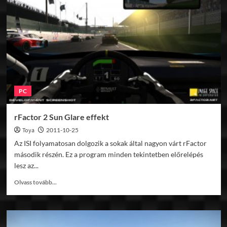
a
Game
Stockcarhoz
PC
rFactor 2 Sun Glare effekt
Toya
2011-10-25
Az ISI folyamatosan dolgozik a sokak által nagyon várt rFactor
második részén. Ez a program minden tekintetben előrelépés
lesz az...
Read
Olvass tovább...
more
about
rFactor
2