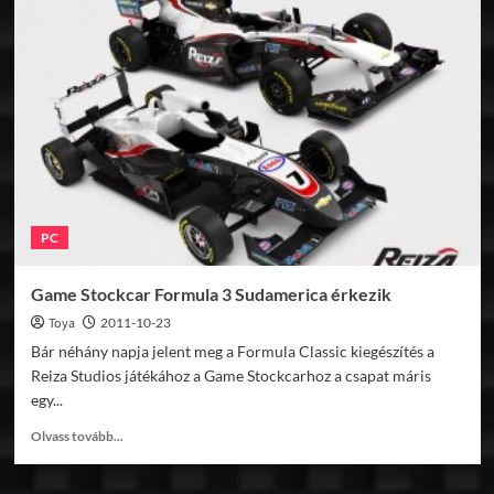
Ariel
Atom
és
gokart
PC
Game Stockcar Formula 3 Sudamerica érkezik
Toya
2011-10-23
Bár néhány napja jelent meg a Formula Classic kiegészítés a
Reiza Studios játékához a Game Stockcarhoz a csapat máris
egy...
Read
Olvass tovább...
more
about