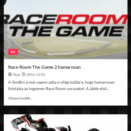
PC
Race Room The Game 2 hamarosan
Toya
2011-11-01
A SimBin a mai napon adta a világ tudtára, hogy hamarosan
folytatja az ingyenes Race Room sorozatot. A játék első...
Read
Olvass tovább...
more
about
Race
Room
The
Game