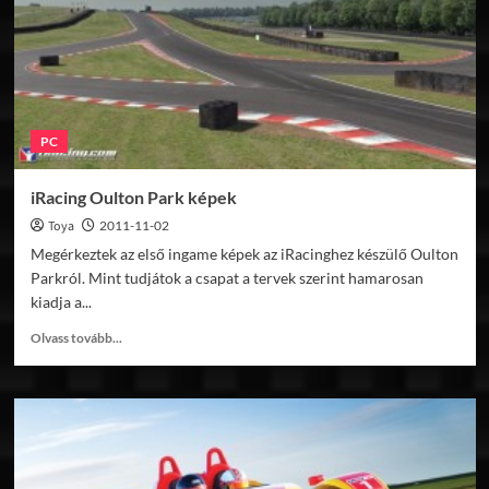
PC
iRacing Oulton Park képek
Toya
2011-11-02
Megérkeztek az első ingame képek az iRacinghez készülő Oulton
Parkról. Mint tudjátok a csapat a tervek szerint hamarosan
kiadja a...
Read
Olvass tovább...
more
about
iRacing
Oulton
Park
képek