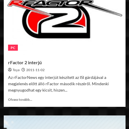
PC
rFactor 2 interjú
Toya
2011-11-02
Az rFactorNews egy interjút készített az ISI gárdájával a
megjelenés előtt álló rFactor második részéről. Mindenki
megnyugodhat egy kicsit, hiszen...
Read
Olvass tovább...
more
about
rFactor
2
interjú