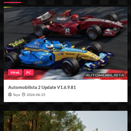
Hírek
PC
Automobilista 2 Update V1.6.9.81
Toya
2026-06-25