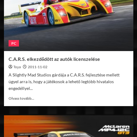
PC
C.A.R.S. elkezdődött az autók licenszelése
Toya
2011-11-02
A Slightly Mad Studios gárdája a C.A.R.S. fejlesztése mellett
ügyel arra is, hogy a játékosok a lehető legtöbb hivatalos
engedéllyel...
Read
Olvass tovább...
more
about
C.A.R.S.
elkezdődött
az
autók