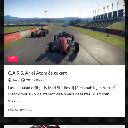
C.A.R.S.
legújabb
változata
PC
C.A.R.S. Ariel Atom és gokart
Toya
2011-10-23
Lassan halad a Slightly Mad Studios új játékának fejlesztése. A
srácok már a 76-os számot viselő verziót tesztelik, amiben
olyan...
Read
Olvass tovább...
more
about
C.A.R.S.