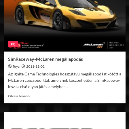
licenszelése
PC
SimRaceway-McLaren megállapodás
Toya
2011-11-02
Az Ignite Game Technologies hosszútávú megállapodást kötött a
McLaren cégcsoporttal, amelynek köszönhetően a SimRaceway
lesz az első olyan játék amelyben...
Read
Olvass tovább...
more
about
SimRaceway-
McLaren
megállapodás