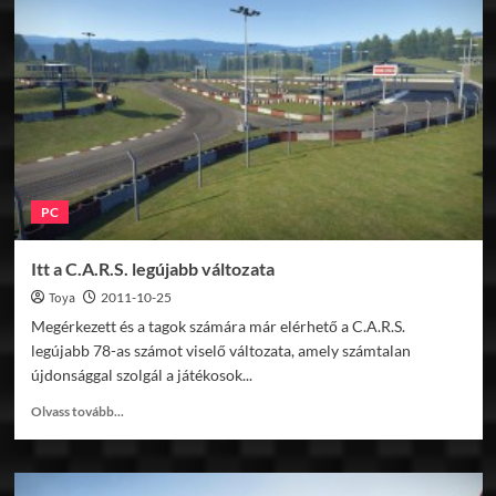
Sun
Glare
effekt
PC
Itt a C.A.R.S. legújabb változata
Toya
2011-10-25
Megérkezett és a tagok számára már elérhető a C.A.R.S.
legújabb 78-as számot viselő változata, amely számtalan
újdonsággal szolgál a játékosok...
Read
Olvass tovább...
more
about
Itt
a