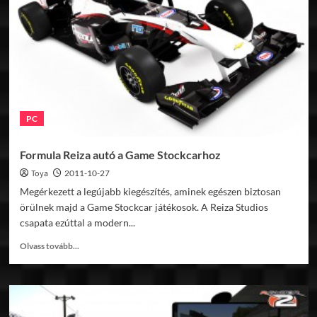
2
hamarosan
PC
Formula Reiza autó a Game Stockcarhoz
Toya
2011-10-27
Megérkezett a legújabb kiegészítés, aminek egészen biztosan
örülnek majd a Game Stockcar játékosok. A Reiza Studios
csapata ezúttal a modern...
Read
Olvass tovább...
more
about
Formula
Reiza
autó