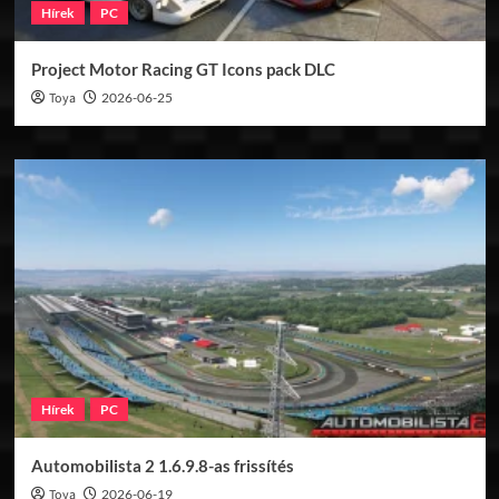
Hírek
PC
Project Motor Racing GT Icons pack DLC
Toya
2026-06-25
Hírek
PC
Automobilista 2 1.6.9.8-as frissítés
Toya
2026-06-19