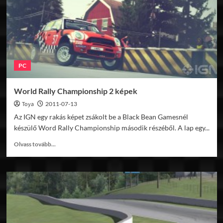
PC
World Rally Championship 2 képek
Toya
2011-07-13
Az IGN egy rakás képet zsákolt be a Black Bean Gamesnél
készülő Word Rally Championship második részéből. A lap egy...
Read
Olvass tovább...
more
about
World
Rally
Championship
2
képek