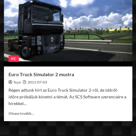
s
DLC
a
láthatáron!
PC
Euro Truck Simulator 2 mustra
Toya
2011-07-03
Régen adtunk hírt az Euro Truck Simulator 2-ről, de időről-
időre próbáljuk követni a témát. Az SCS Software szerencsére a
hírekkel...
Read
Olvass tovább...
more
about
Euro
Truck