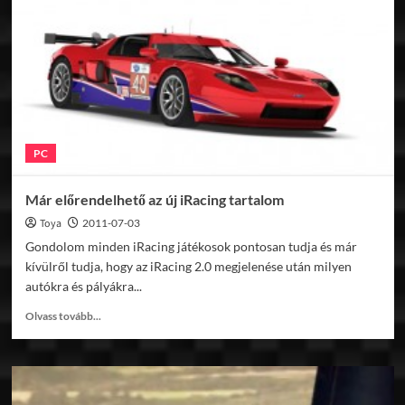
fejlesztői
napló
PC
Már előrendelhető az új iRacing tartalom
Toya
2011-07-03
Gondolom minden iRacing játékosok pontosan tudja és már
kívülről tudja, hogy az iRacing 2.0 megjelenése után milyen
autókra és pályákra...
Read
Olvass tovább...
more
about
Már
előrendelhető
az