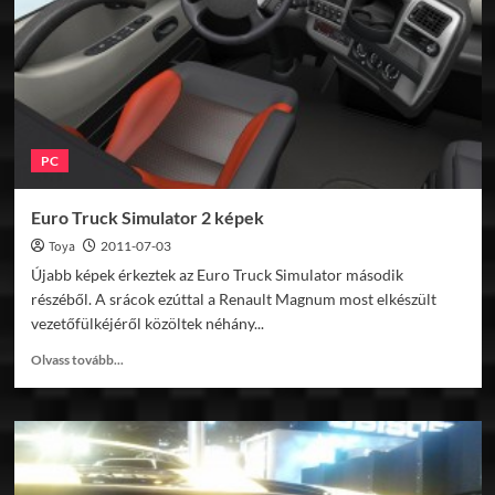
PC
Euro Truck Simulator 2 képek
Toya
2011-07-03
Újabb képek érkeztek az Euro Truck Simulator második
részéből. A srácok ezúttal a Renault Magnum most elkészült
vezetőfülkéjéről közöltek néhány...
Read
Olvass tovább...
more
about
Euro
Truck
Simulator
2