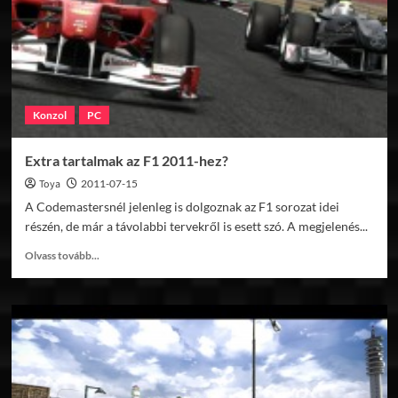
Konzol
PC
Extra tartalmak az F1 2011-hez?
Toya
2011-07-15
A Codemastersnél jelenleg is dolgoznak az F1 sorozat idei
részén, de már a távolabbi tervekről is esett szó. A megjelenés...
Read
Olvass tovább...
more
about
Extra
tartalmak
az
F1
2011-
hez?