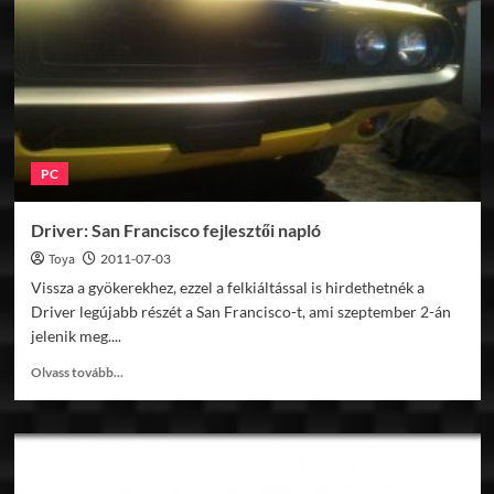
képek
PC
Driver: San Francisco fejlesztői napló
Toya
2011-07-03
Vissza a gyökerekhez, ezzel a felkiáltással is hirdethetnék a
Driver legújabb részét a San Francisco-t, ami szeptember 2-án
jelenik meg....
Read
Olvass tovább...
more
about
Driver:
San
Francisco