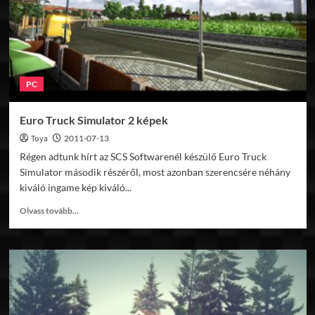
PC
Euro Truck Simulator 2 képek
Toya
2011-07-13
Régen adtunk hírt az SCS Softwarenél készülő Euro Truck
Simulator második részéről, most azonban szerencsére néhány
kiváló ingame kép kiváló...
Read
Olvass tovább...
more
about
Euro
Truck
Simulator
2
képek