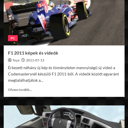
kép
PC
F1 2011 képek és videók
Toya
2011-07-13
Érkezett néhány új kép és töménytelen mennyiségű új videó a
Codemastersnél készülő F1 2011-ből. A videók között egyaránt
megtalálhatjátok a...
Read
Olvass tovább...
more
about
F1
2011
képek
és
videók