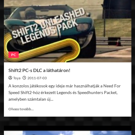
új
iRacing
tartalom
PC
Shift2 PC-s DLC a láthatáron!
Toya
2011-07-03
A konzolos játékosok egy ideje már használhatják a Need For
Speed Shift2-höz érkezett Legends és Speedhunters Packet,
amelyben számtalan új...
Read
Olvass tovább...
more
about
Shift2
PC-