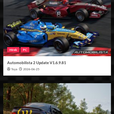
Hírek
PC
Automobilista 2 Update V1.6.9.81
Toya
2026-06-25