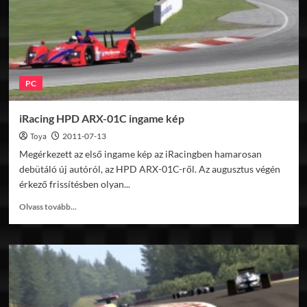
PC
iRacing HPD ARX-01C ingame kép
Toya
2011-07-13
Megérkezett az első ingame kép az iRacingben hamarosan
debütáló új autóról, az HPD ARX-01C-ről. Az augusztus végén
érkező frissítésben olyan...
Read
Olvass tovább...
more
about
iRacing
HPD
ARX-
01C
ingame