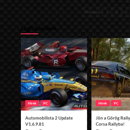
rF
Speedarena
Bejegyzése
Previous
1
2
3
Austria
v1.2
lapozása
Legfrissebbek
Hírek
PC
Hírek
PC
Automobilista 2 Update
Jön a Görög Rally
V1.6.9.81
Corsa Rallyba!