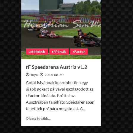
v1.0
Letöltések
rf Pályák
rFactor
rF Speedarena Austria v1.2
Toya
2014-08-30
Antal Istvánnak köszönhetően egy
újabb gokart pályával gazdagodott az
rFactor kínálata. Ezúttal az
Ausztriában található Speedarenában
tehetitek próbára magatokat. A...
Read
Olvass tovább...
more
about