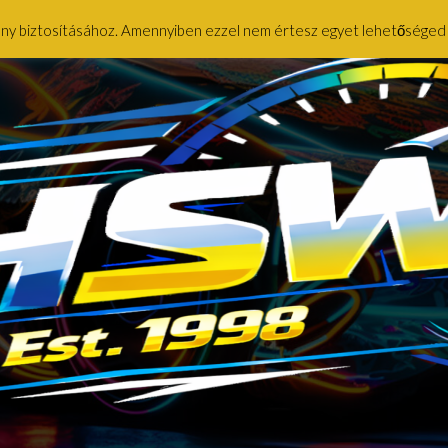
ény biztosításához. Amennyiben ezzel nem értesz egyet lehetőséged ny