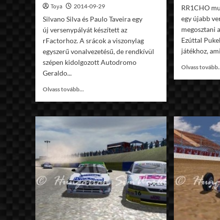
Toya
2014-09-29
RR1CHO mun
egy újabb ve
Silvano Silva és Paulo Taveira egy
megosztani a
új versenypályát készített az
Ezúttal Puke
rFactorhoz. A srácok a viszonylag
játékhoz, ami
egyszerű vonalvezetésű, de rendkívül
szépen kidolgozott Autodromo
Olvass tovább.
Geraldo...
Read
Olvass tovább...
more
about
rF
Autodromo
Geraldo
Backer
v1.0