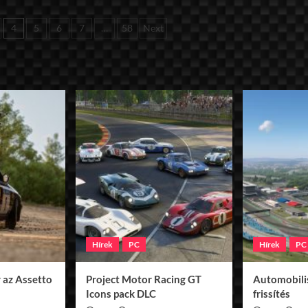
k
4
5
6
7
…
58
Next
Hírek
PC
Hírek
PC
 az Assetto
Project Motor Racing GT
Automobilis
Icons pack DLC
frissítés