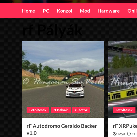
Home
PC
Konzol
Mod
Hardware
Onl
rf Pályák
Letöltések
rf Pályák
rFactor
Letöltések
rF Autodromo Geraldo Backer
rF XRPuke
v1.0
Toya
20