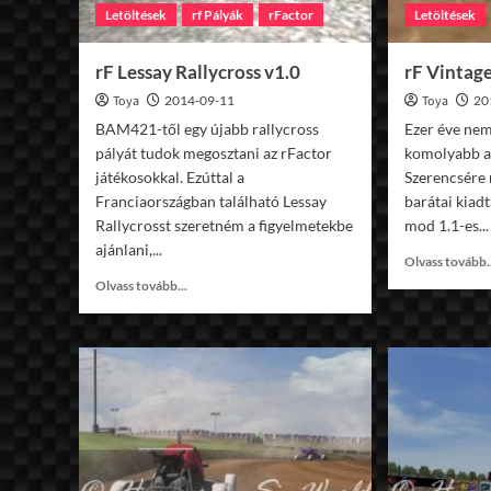
Letöltések
rf Pályák
rFactor
Letöltések
rF Lessay Rallycross v1.0
rF Vintage
Toya
2014-09-11
Toya
20
BAM421-től egy újabb rallycross
Ezer éve ne
pályát tudok megosztani az rFactor
komolyabb au
játékosokkal. Ezúttal a
Szerencsére 
Franciaországban található Lessay
barátai kiad
Rallycrosst szeretném a figyelmetekbe
mod 1.1-es...
ajánlani,...
Olvass tovább.
Read
Olvass tovább...
more
about
rF
Lessay
Rallycross
v1.0