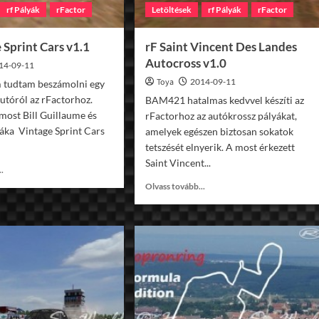
rf Pályák
rFactor
Letöltések
rf Pályák
rFactor
 Sprint Cars v1.1
rF Saint Vincent Des Landes
Autocross v1.0
14-09-11
Toya
2014-09-11
m tudtam beszámolni egy
tóról az rFactorhoz.
BAM421 hatalmas kedvvel készíti az
most Bill Guillaume és
rFactorhoz az autókrossz pályákat,
táka Vintage Sprint Cars
amelyek egészen biztosan sokatok
tetszését elnyerik. A most érkezett
Saint Vincent...
Read
..
more
Read
Olvass tovább...
about
more
rF
about
Vintage
rF
Sprint
Saint
Cars
Vincent
v1.1
Des
Landes
Autocross
v1.0