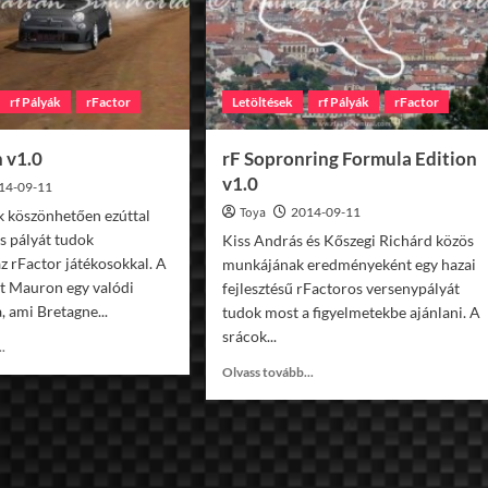
rf Pályák
rFactor
Letöltések
rf Pályák
rFactor
 v1.0
rF Sopronring Formula Edition
v1.0
14-09-11
Toya
2014-09-11
köszönhetően ezúttal
s pályát tudok
Kiss András és Kőszegi Richárd közös
z rFactor játékosokkal. A
munkájának eredményeként egy hazai
t Mauron egy valódi
fejlesztésű rFactoros versenypályát
, ami Bretagne...
tudok most a figyelmetekbe ajánlani. A
srácok...
Read
..
more
Read
Olvass tovább...
about
more
rF
about
Mauron
rF
v1.0
Sopronring
Formula