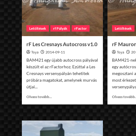
Letöltések
rf Pályák
rFactor
Letöltések
rF Les Cresnays Autocross v1.0
rF Mauron
Toya
2014-09-11
Toya
20
BAM421 egy újabb autocross pályával
BAM421-nek 
készült el az rFactorhoz. Ezúttal a Les
egy autócros
Cresnays versenypályán tehetitek
megosztani a
próbára magatokat, amelynek murvás
most érkezet
útjai...
versenypálya
Read
Olvass tovább...
Olvass tovább.
more
about
rF
Les
Cresnays
Autocross