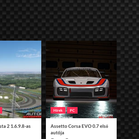
Hírek
PC
ta 2 1.6.9.8-as
Assetto Corsa EVO 0.7 első
autója