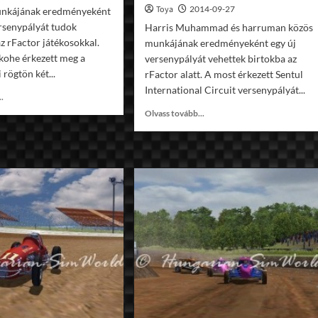
Toya
2014-09-27
kájának eredményeként
rsenypályát tudok
Harris Muhammad és harruman közös
z rFactor játékosokkal.
munkájának eredményeként egy új
kohe érkezett meg a
versenypályát vehettek birtokba az
 rögtön két...
rFactor alatt. A most érkezett Sentul
International Circuit versenypályát...
Read
..
more
Read
Olvass tovább...
about
more
rF
about
XRPukekohe
rF
v1.0
Sentul
International
Circuit
v1.0