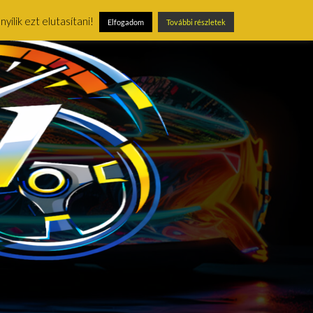
ílik ezt elutasítani!
Elfogadom
További részletek