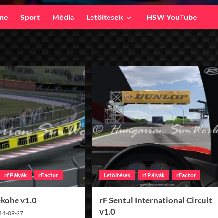
ine
Sport
Média
Letöltések
HSW YouTube
rf Pályák
rFactor
Letöltések
rf Pályák
rFactor
kohe v1.0
rF Sentul International Circuit
v1.0
14-09-27