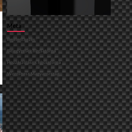
Meta
Bejelentkezés
Bejegyzések hírcsatorna
Hozzászólások hírcsatorna
WordPress Magyarország