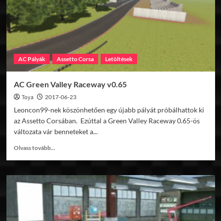
AC Pályák
Assetto Corsa
Letöltések
AC Green Valley Raceway v0.65
Toya
2017-06-23
Leoncon99-nek köszönhetően egy újabb pályát próbálhattok ki
az Assetto Corsában. Ezúttal a Green Valley Raceway 0.65-ös
változata vár benneteket a...
Read
Olvass tovább...
more
about
AC
Green
Valley
Raceway
v0.65