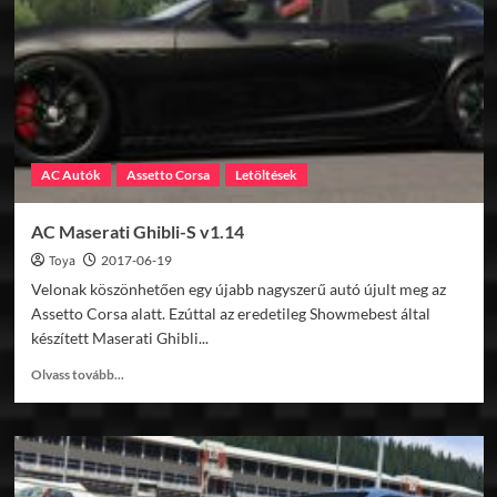
v1.3
AC Autók
Assetto Corsa
Letöltések
AC Maserati Ghibli-S v1.14
Toya
2017-06-19
Velonak köszönhetően egy újabb nagyszerű autó újult meg az
Assetto Corsa alatt. Ezúttal az eredetileg Showmebest által
készített Maserati Ghibli...
Read
Olvass tovább...
more
about
AC
Maserati
Ghibli-