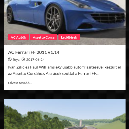
AC Autók
Assetto Corsa
Letöltések
AC Ferrari FF 2011 v1.14
Toya
2017-06-24
Ivan Žilic és Paul Williams egy újabb autó frissítésével készült el
az Assetto Corsához. A srácok ezúttal a Ferrari FF...
Read
Olvass tovább...
more
about
AC
Ferrari
FF
2011
v1.14