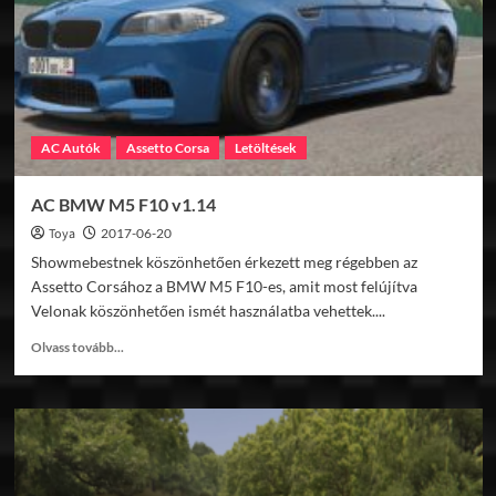
v1.14
AC Autók
Assetto Corsa
Letöltések
AC BMW M5 F10 v1.14
Toya
2017-06-20
Showmebestnek köszönhetően érkezett meg régebben az
Assetto Corsához a BMW M5 F10-es, amit most felújítva
Velonak köszönhetően ismét használatba vehettek....
Read
Olvass tovább...
more
about
AC
BMW
M5
F10
v1.14