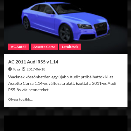
MC
TP
v1.14
AC Autók
Assetto Corsa
Letöltések
AC 2011 Audi RS5 v1.14
Toya
2017-06-18
Wacknek köszönhetően egy újabb Audit próbálhattok ki az
Assetto Corsa 1.14-es változata alatt. Ezúttal a 2011-es Audi
RS5-ös vár benneteket....
Read
Olvass tovább...
more
about
AC
2011
Audi