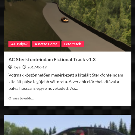
AC Pályák
Assetto Corsa
Letöltések
AC Sterkfonteindam Fictional Track v1.3
Toya
2017-06-19
Votrnak köszönhetően megérkezett a kitalált Sterkfonteindam
kitalált pálya legújabb változata. A verziók előrehaladtával a
pálya hossza is egyre növekedett. Az...
Read
Olvass tovább...
more
about
AC
Sterkfonteindam
Fictional
Track