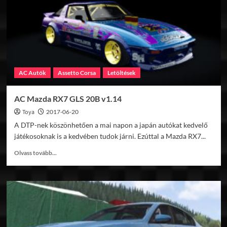
Prototype
v1.14
AC Autók
Assetto Corsa
Letöltések
AC Mazda RX7 GLS 20B v1.14
Toya
2017-06-20
A DTP-nek köszönhetően a mai napon a japán autókat kedvelő
játékosoknak is a kedvében tudok járni. Ezúttal a Mazda RX7...
Read
Olvass tovább...
more
about
AC
Mazda
RX7
GLS
20B