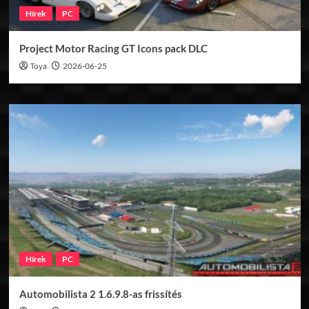
Hírek
PC
Project Motor Racing GT Icons pack DLC
Toya
2026-06-25
Hírek
PC
Automobilista 2 1.6.9.8-as frissítés