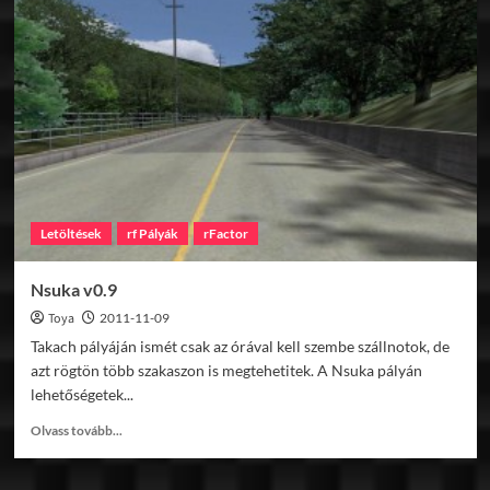
Letöltések
rf Pályák
rFactor
Nsuka v0.9
Toya
2011-11-09
Takach pályáján ismét csak az órával kell szembe szállnotok, de
azt rögtön több szakaszon is megtehetitek. A Nsuka pályán
lehetőségetek...
Read
Olvass tovább...
more
about
Nsuka