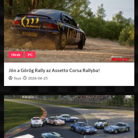
Hírek
PC
Jön a Görög Rally az Assetto Corsa Rallyba!
Toya
2026-06-25