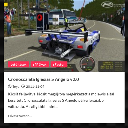
v0.9
Letöltések
rf Pályák
rFactor
Cronoscalata Iglesias S Angelo v2.0
Toya
2011-11-09
Kicsit feljavítva, kicsit megújítva megérkezett a mclewis által
készített Cronoscalata Iglesias S Angelo pálya legújabb
változata. Az alig több mint...
Read
Olvass tovább...
more
about