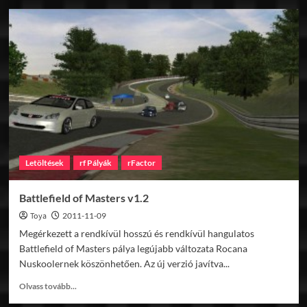
Cronoscalata
Iglesias
S
Angelo
v2.0
Letöltések
rf Pályák
rFactor
Battlefield of Masters v1.2
Toya
2011-11-09
Megérkezett a rendkívül hosszú és rendkívül hangulatos
Battlefield of Masters pálya legújabb változata Rocana
Nuskoolernek köszönhetően. Az új verzió javítva...
Read
Olvass tovább...
more