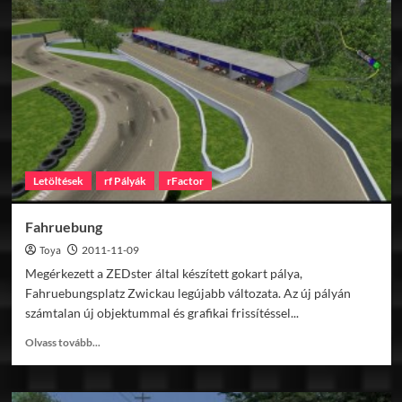
F1
Circuit
v1.17
Letöltések
rf Pályák
rFactor
Fahruebung
Toya
2011-11-09
Megérkezett a ZEDster által készített gokart pálya,
Fahruebungsplatz Zwickau legújabb változata. Az új pályán
számtalan új objektummal és grafikai frissítéssel...
Read
Olvass tovább...
more
about
Fahruebung