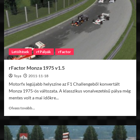
Letöltések
rf Pályák
rFactor
rFactor Monza 1975 v1.5
Toya
2011-11-18
Motorfx legújabb helyszíne az F1 Challengeből konvertált
Monza 1975-ös változata. A klasszikus vonalvezetésű pálya még
mentes volt a mai időkre...
Read
Olvass tovább...
more
about
rFactor
Monza
1975