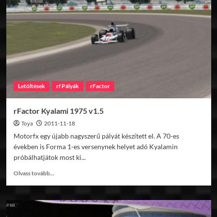
v1.5
Letöltések
rf Pályák
rFactor
rFactor Kyalami 1975 v1.5
Toya
2011-11-18
Motorfx egy újabb nagyszerű pályát készített el. A 70-es
években is Forma 1-es versenynek helyet adó Kyalamin
próbálhatjátok most ki...
Read
Olvass tovább...
more
about
rFactor
Kyalami