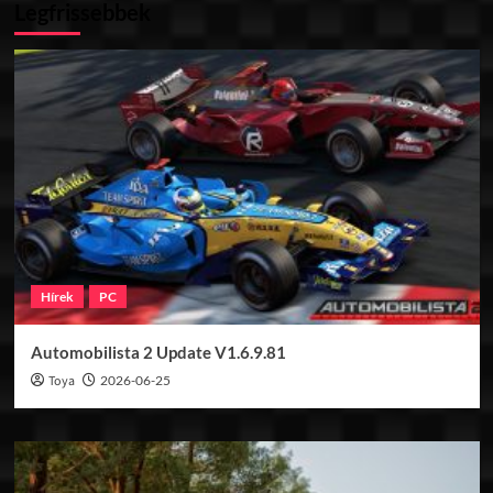
Legfrissebbek
Hírek
PC
Automobilista 2 Update V1.6.9.81
Toya
2026-06-25