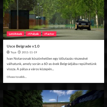
Letöltések
rf Pályák
rFactor
Usce Belgrade v1.0
Toya
2011-11-19
Ivan Notarosnak köszönhetően egy időutazás részesévé
válhatunk, amely során a 60-as évek Belgrádjába repülhetünk
vissza. A pálya a város közepén...
Read
Olvass tovább...
more
about
Usce
Belgrade
v1.0