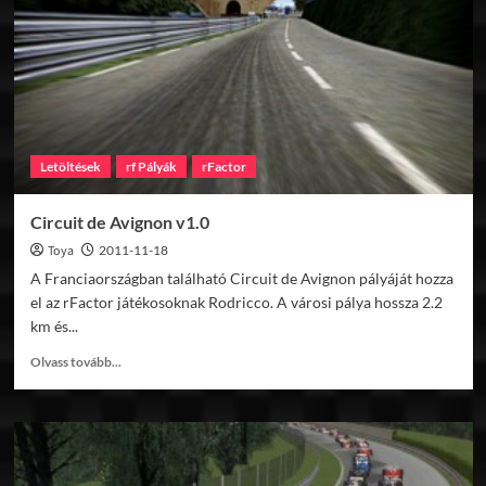
Letöltések
rf Pályák
rFactor
Circuit de Avignon v1.0
Toya
2011-11-18
A Franciaországban található Circuit de Avignon pályáját hozza
el az rFactor játékosoknak Rodricco. A városi pálya hossza 2.2
km és...
Read
Olvass tovább...
more
about
Circuit
de
Avignon
v1.0