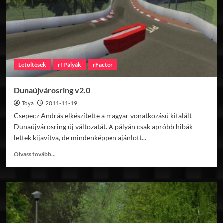
Letöltések
rf Pályák
rFactor
Dunaújvárosring v2.0
Toya
2011-11-19
Csepecz András elkészítette a magyar vonatkozású kitalált
Dunaújvárosring új változatát. A pályán csak apróbb hibák
lettek kijavítva, de mindenképpen ajánlott...
Read
Olvass tovább...
more
about
Dunaújvárosring
v2.0