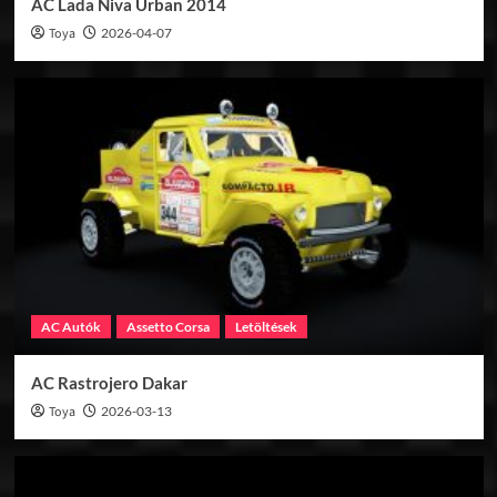
AC Lada Niva Urban 2014
Toya
2026-04-07
AC Autók
Assetto Corsa
Letöltések
AC Rastrojero Dakar
Toya
2026-03-13