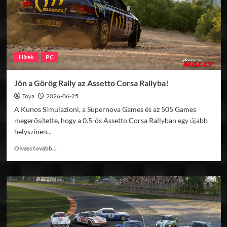
Hírek
PC
Jön a Görög Rally az Assetto Corsa Rallyba!
Toya
2026-06-25
A Kunos Simulazioni, a Supernova Games és az 505 Games
megerősítette, hogy a 0.5-ös Assetto Corsa Rallyban egy újabb
helyszínen...
Read
Olvass tovább...
more
about
Jön
a
Görög
Rally
az
Assetto