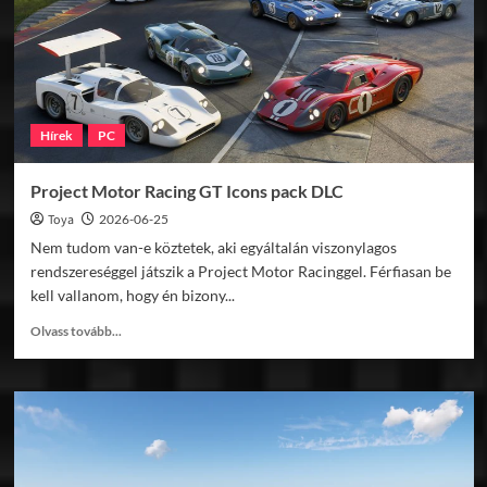
Corsa
Rallyba!
Hírek
PC
Project Motor Racing GT Icons pack DLC
Toya
2026-06-25
Nem tudom van-e köztetek, aki egyáltalán viszonylagos
rendszereséggel játszik a Project Motor Racinggel. Férfiasan be
kell vallanom, hogy én bizony...
Read
Olvass tovább...
more
about
Project
Motor
Racing
GT
Icons