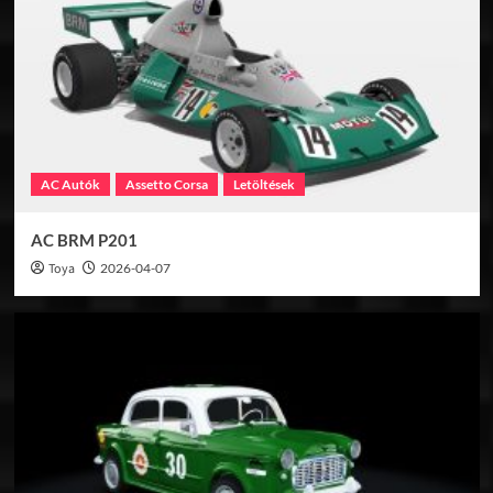
Hírek
Konzol
Három új autóval érkezik a Gran
Turismo 7 januári frissítése
5
Hírek
Konzol
Gran Turismo 7 áprilisi frissítés
AC Autók
Assetto Corsa
Letöltések
1
AC BRM P201
Hírek
Konzol
Toya
2026-04-07
Bemutatták a Forza Horizon 6 térképét
2
Hírek
Konzol
Megérkezett a Forza Horizon 6 első
hosszabb ingame videója!
3