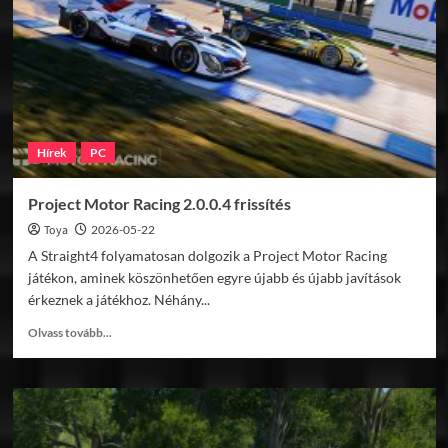
Hírek
PC
Project Motor Racing 2.0.0.4 frissítés
Toya
2026-05-22
A Straight4 folyamatosan dolgozik a Project Motor Racing
játékon, aminek köszönhetően egyre újabb és újabb javítások
érkeznek a játékhoz. Néhány...
Read
Olvass tovább...
more
about
Project
Motor
Racing
2.0.0.4