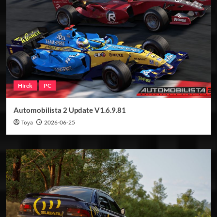
Hírek
PC
Automobilista 2 Update V1.6.9.81
Toya
2026-06-25