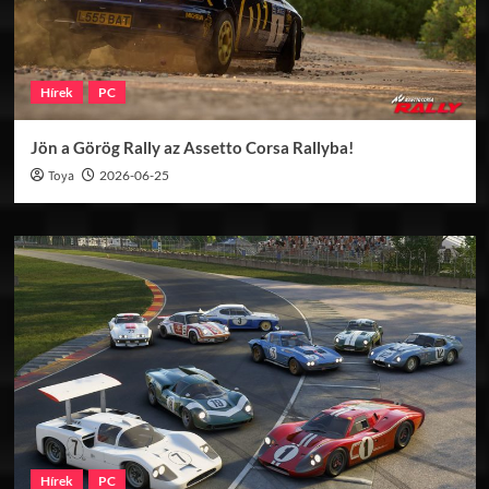
Hírek
PC
Jön a Görög Rally az Assetto Corsa Rallyba!
Toya
2026-06-25
Hírek
PC