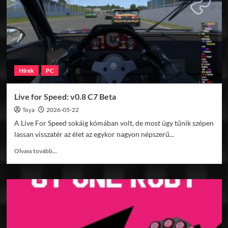
autója
Hírek
PC
Live for Speed: v0.8 C7 Beta
Toya
2026-05-22
A Live For Speed sokáig kómában volt, de most úgy tűnik szépen
lassan visszatér az élet az egykor nagyon népszerű...
Read
Olvass tovább...
more
about
Live
for
Speed:
v0.8
C7
Beta