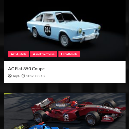
AC Autók
Assetto Corsa
Letöltések
AC Fiat 850 Coupe
Toya
2026-03-13