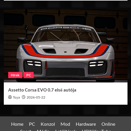
Hírek
PC
Assetto Corsa EVO 0.7 első autója
Toya
2026-05-22
Home
PC
Konzol
Mod
Hardware
Online