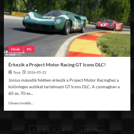
frissítés
Hírek
PC
Érkezik a Project Motor Racing GT Icons DLC!
Toya
2026-05-22
Június második felében érkezik a Project Motor Racinghez a
különleges autókat tartalmazó GT Icons DLC. A csomagban a
60-as, 70-es...
Read
Olvass tovább...
more
about
Érkezik
a
Bejegyzések
1
2
3
4
…
1 511
Next
Project