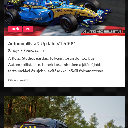
Hírek
PC
Automobilista 2 Update V1.6.9.81
Toya
2026-06-25
A Reiza Studios gárdája folyamatosan dolgozik az
Automobilista 2-n. Ennek köszönhetően a játék újabb
tartalmakkal és újabb javításokkal bővül folyamatosan....
Read
Olvass tovább...
more
about
Automobilista
2
Update
V1.6.9.81