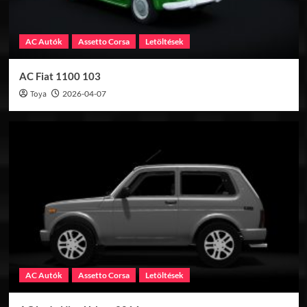
Hírek
Konzol
Készül a Gran Turismo 8?
4
AC Autók
Assetto Corsa
Letöltések
AC Fiat 1100 103
Hírek
Konzol
Három új autóval érkezik a Gran
Toya
2026-04-07
Turismo 7 januári frissítése
5
AC Autók
Assetto Corsa
Letöltések