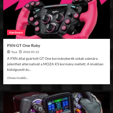
Hardware
PXN GT One Ruby
Toya
2026-05-22
A PXN által gyártott GT One kormánykerék sokak számára
jelenthet alternatívát a MOZA KS kormány mellett. A kiválóan
kidolgozott és...
Read
Olvass tovább...
more
about
PXN
GT
One
Ruby