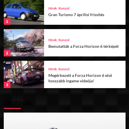
Hírek
Konzol
Gran Turismo 7 áprilisi frissítés
1
Hírek
Konzol
Bemutatták a Forza Horizon 6 térképét
2
Hírek
Konzol
Megérkezett a Forza Horizon 6 első
hosszabb ingame videója!
3
Letöltések
Hírek
Konzol
Készül a Gran Turismo 8?
4