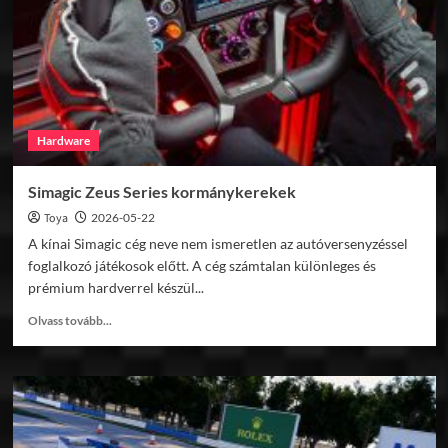
Hardware
Simagic Zeus Series kormánykerekek
Toya
2026-05-22
A kínai Simagic cég neve nem ismeretlen az autóversenyzéssel
foglalkozó játékosok előtt. A cég számtalan különleges és
prémium hardverrel készül...
Read
Olvass tovább...
more
about
Simagic
Zeus
Series
kormánykerekek