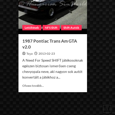
Letöltések
NFS Shift
Shift Autók
1987 Pontiac Trans Am GTA
v2.0
Toya
2013-02-23
A Need For Speed SHIFT játékosoknak
egészen biztosan ismerősen cseng
chevyopala neve, aki nagyon sok autót
konvertált a játékhoz a...
Read
Olvass tovább...
more
about
1987
Pontiac
Bej
1
Trans
Am