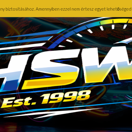
ény biztosításához. Amennyiben ezzel nem értesz egyet lehetőséged ny