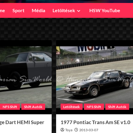
ine
Sport
Média
Letöltések
HSW YouTube
NFS Shift
Shift Autók
Letöltések
NFS Shift
Shift Autók
ge Dart HEMI Super
1977 Pontiac Trans Am SE v1.0
0
Toya
2013-03-07