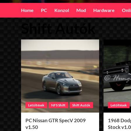
Home
PC
Konzol
Mod
Hardware
Onl
Shift Autók
Letöltések
NFS Shift
Shift Autók
Letöltések
PC Nissan GTR SpecV 2009
1968 Dod
v1.50
Stock v1.