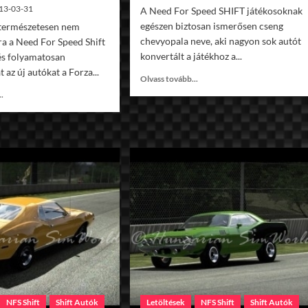
13-03-31
A Need For Speed SHIFT játékosoknak
egészen biztosan ismerősen cseng
természetesen nem
chevyopala neve, aki nagyon sok autót
a a Need For Speed Shift
konvertált a játékhoz a...
és folyamatosan
t az új autókat a Forza...
Read
Olvass tovább...
more
Read
..
about
more
1977
about
Pontiac
1968
Trans
Dodge
Am
Dart
SE
HEMI
v1.0
Super
Stock
v1.0
NFS Shift
Shift Autók
Letöltések
NFS Shift
Shift Autók