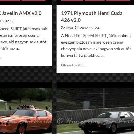
Javelin AMX v2.0
1971 Plymouth Hemi Cuda
426 v2.0
13-02-23
Toya
2013-02-23
Speed SHIFT játékosoknak
osan ismerősen cseng
A Need For Speed SHIFT játékosoknak
eve, aki nagyon sok autót
egészen biztosan ismerősen cseng
játékhoz a...
chevyopala neve, aki nagyon sok autót
konvertált a játékhoz a...
Read
..
more
Read
Olvass tovább...
about
more
1971
about
AMC
1971
Javelin
Plymouth
AMX
Hemi
v2.0
Cuda
426
v2.0