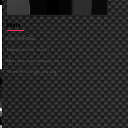
Meta
Bejelentkezés
Bejegyzések hírcsatorna
Hozzászólások hírcsatorna
WordPress Magyarország