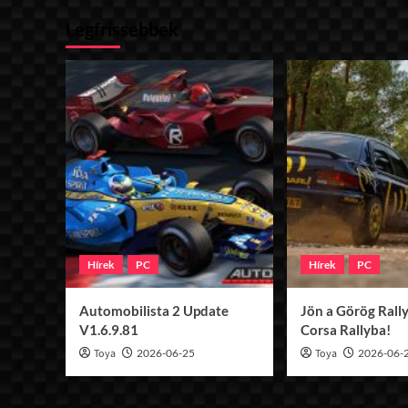
lap
GTA
Legfrissebbek
v2.0
Hírek
PC
Hírek
PC
Automobilista 2 Update
Jön a Görög Rally
V1.6.9.81
Corsa Rallyba!
Toya
2026-06-25
Toya
2026-06-