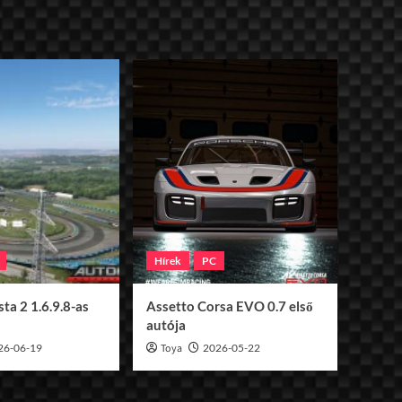
Hírek
PC
ta 2 1.6.9.8-as
Assetto Corsa EVO 0.7 első
autója
26-06-19
Toya
2026-05-22