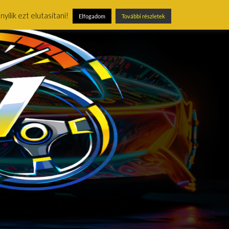
ílik ezt elutasítani!
Elfogadom
További részletek