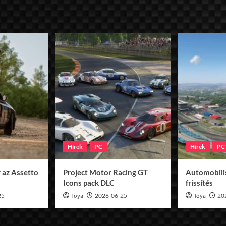
ozása
Hírek
PC
Hírek
PC
 az Assetto
Project Motor Racing GT
Automobilis
Icons pack DLC
frissítés
25
Toya
2026-06-25
Toya
20