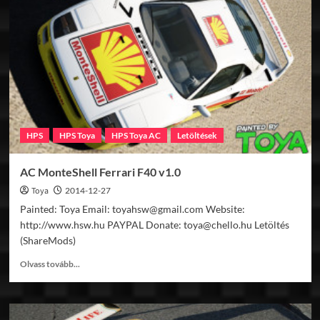
Jeans
Mazda
787b
v1.0
HPS
HPS Toya
HPS Toya AC
Letöltések
AC MonteShell Ferrari F40 v1.0
Toya
2014-12-27
Painted: Toya Email: toyahsw@gmail.com Website:
http://www.hsw.hu PAYPAL Donate: toya@chello.hu Letöltés
(ShareMods)
Read
Olvass tovább...
more
about
AC
MonteShell