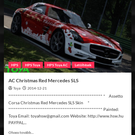
Nvidia
Mazda
787B
HPS
HPS Toya
HPS Toya AC
Letöltések
AC Christmas Red Mercedes SLS
Toya
2014-12-21
**************************************************** * Assetto
Corsa Christmas Red Mercedes SLS Skin *
**************************************************** Painted:
Toya Email: toyahsw@gmail.com Website: http://www.hsw.hu
PAYPAL...
Read
Olvass tovább...