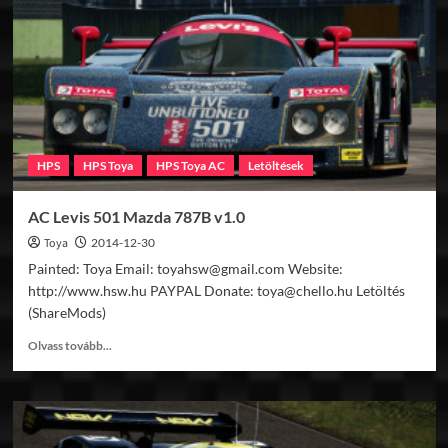
Mazda
787B
v1.0
HPS
HPS Toya
HPS Toya AC
Letöltések
AC Levis 501 Mazda 787B v1.0
Toya
2014-12-30
Painted: Toya Email: toyahsw@gmail.com Website:
http://www.hsw.hu PAYPAL Donate: toya@chello.hu Letöltés
(ShareMods)
Read
Olvass tovább...
more
about
AC
Levis
501