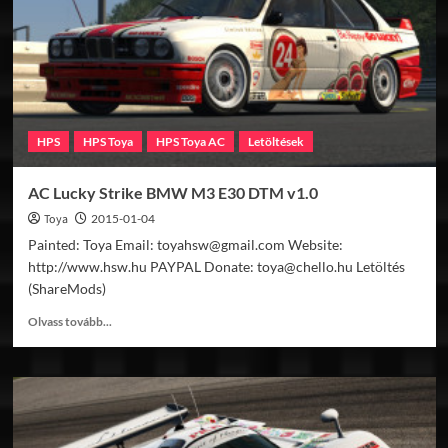
BMW
M3
E30
DTM
v1.0
HPS
HPS Toya
HPS Toya AC
Letöltések
AC Lucky Strike BMW M3 E30 DTM v1.0
Toya
2015-01-04
Painted: Toya Email: toyahsw@gmail.com Website:
http://www.hsw.hu PAYPAL Donate: toya@chello.hu Letöltés
(ShareMods)
Read
Olvass tovább...
more
about
AC
Lucky
Strike
BMW