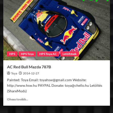
Miller
High
Life
Mazda
787B
HPS
HPS Toya
HPS Toya AC
Letöltések
AC Red Bull Mazda 787B
Toya
2014-12-27
Painted: Toya Email: toyahsw@gmail.com Website:
http://www.hsw.hu PAYPAL Donate: toya@chello.hu Letöltés
(ShareMods)
Read
Olvass tovább...
more
about
AC