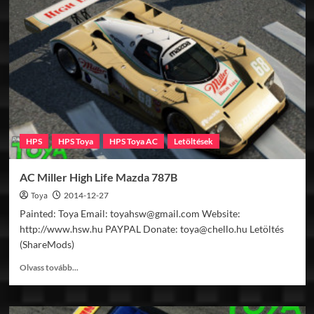
Ferrari
F40
v1.0
HPS
HPS Toya
HPS Toya AC
Letöltések
AC Miller High Life Mazda 787B
Toya
2014-12-27
Painted: Toya Email: toyahsw@gmail.com Website:
http://www.hsw.hu PAYPAL Donate: toya@chello.hu Letöltés
(ShareMods)
Read
Olvass tovább...
more
about
AC