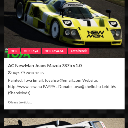
Mazda
787B
v1.0
HPS
HPS Toya
HPS Toya AC
Letöltések
AC NewMan Jeans Mazda 787b v1.0
Toya
2014-12-29
Painted: Toya Email: toyahsw@gmail.com Website:
http://www.hsw.hu PAYPAL Donate: toya@chello.hu Letöltés
(ShareMods)
Read
Olvass tovább...
more
about
AC
NewMan