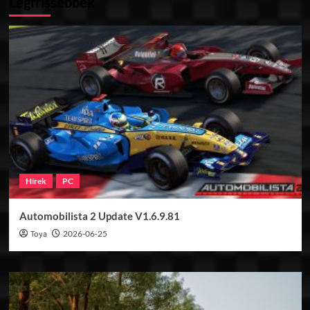
Legfrissebbek
Hírek
PC
Automobilista 2 Update V1.6.9.81
Toya
2026-06-25