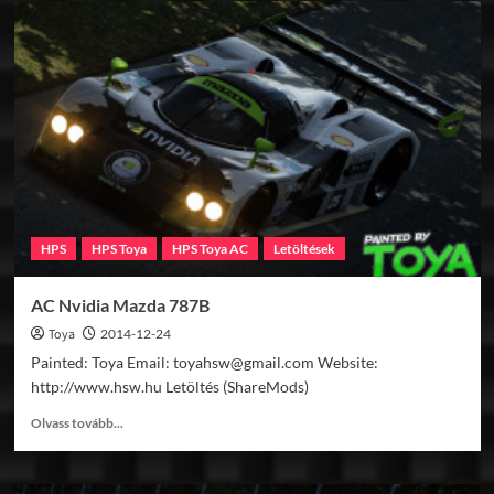
Red
Bull
Mazda
787B
HPS
HPS Toya
HPS Toya AC
Letöltések
AC Nvidia Mazda 787B
Toya
2014-12-24
Painted: Toya Email: toyahsw@gmail.com Website:
http://www.hsw.hu Letöltés (ShareMods)
Read
Olvass tovább...
more
about
AC