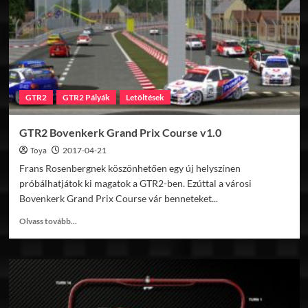
GTR2
GTR2 Pályák
Letöltések
GTR2 Bovenkerk Grand Prix Course v1.0
Toya
2017-04-21
Frans Rosenbergnek köszönhetően egy új helyszínen
próbálhatjátok ki magatok a GTR2-ben. Ezúttal a városi
Bovenkerk Grand Prix Course vár benneteket...
Read
Olvass tovább...
more
about
GTR2
Bovenkerk
Grand
Prix