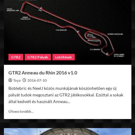
Martino
del
Lago
v1.0
GTR2
GTR2 Pályák
Letöltések
GTR2 Anneau du Rhin 2016 v1.0
Toya
2016-07-10
Boblebric és NeelJ közös munkájának köszönhetően egy új
pályát tudok megosztani az GTR2 játékosokkal. Ezúttal a sokak
által kedvelt és használt Anneau...
Read
Olvass tovább...
more
about
GTR2
Anneau