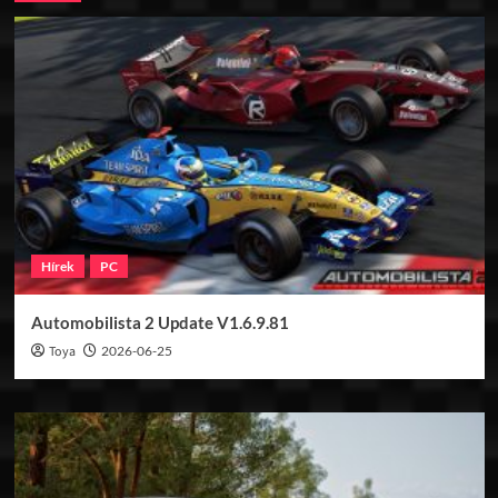
Hírek
PC
Automobilista 2 Update V1.6.9.81
Toya
2026-06-25