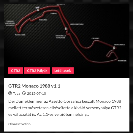
GTR2
Kaiserberg
v1.0
GTR2
GTR2 Pályák
Letöltések
GTR2 Monaco 1988 v1.1
Toya
2015-07-10
DerDumeklemmer az Assetto Corsához készült Monaco 1988
mellett természetesen elkészítette a kiváló versenypálya GTR2-
es változatát is. Az 1.1-es verzióban néhány...
Read
Olvass tovább...
more