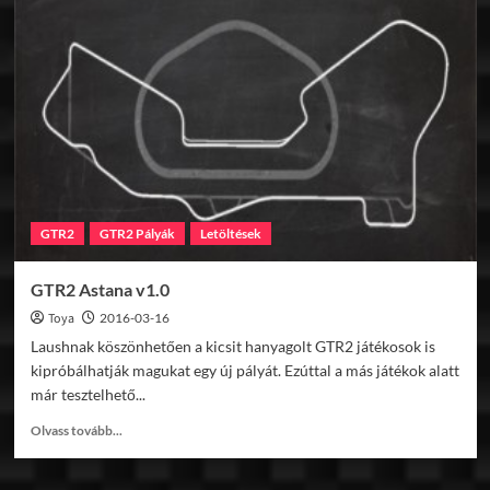
Le
Mans
2016
v1.0
GTR2
GTR2 Pályák
Letöltések
GTR2 Astana v1.0
Toya
2016-03-16
Laushnak köszönhetően a kicsit hanyagolt GTR2 játékosok is
kipróbálhatják magukat egy új pályát. Ezúttal a más játékok alatt
már tesztelhető...
Read
Olvass tovább...
more
about
GTR2