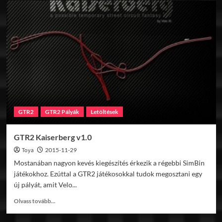
Astana
v1.0
GTR2
GTR2 Pályák
Letöltések
GTR2 Kaiserberg v1.0
Toya
2015-11-29
Mostanában nagyon kevés kiegészítés érkezik a régebbi SimBin
játékokhoz. Ezúttal a GTR2 játékosokkal tudok megosztani egy
új pályát, amit Velo...
Read
Olvass tovább...
more
about