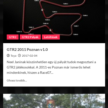
Course
v1.0
GTR2
GTR2 Pályák
Letöltések
GTR2 2011 Poznan v1.0
Toya
2017-02-04
Neel Janinak köszönhetően egy új pályát tudok megosztani a
GTR2 játékosokkal. A 2011-es Poznan már ismerős lehet
mindenkinek, hiszen a Race07...
Read
Olvass tovább...
more
about
GTR2
2011
Poznan
v1.0