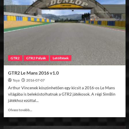
du
Rhin
2016
v1.0
GTR2
GTR2 Pályák
Letöltések
GTR2 Le Mans 2016 v1.0
Toya
2016-07-07
Arthur Vincenek köszönhetően egy kicsit a 2016-os Le Mans
világába is belekóstolhatnak a GTR2 játékosok. A régi SimBin
játékhoz ezúttal...
Read
Olvass tovább...
more
about
GTR2