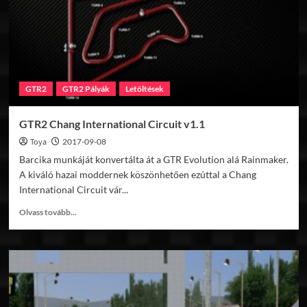
GTR2
GTR2 Pályák
Letöltések
GTR2 Chang International Circuit v1.1
Toya
2017-09-08
Barcika munkáját konvertálta át a GTR Evolution alá Rainmaker.
A kiváló hazai moddernek köszönhetően ezúttal a Chang
International Circuit vár...
Read
Olvass tovább...
more
about
GTR2
Chang
International
Circuit
v1.1