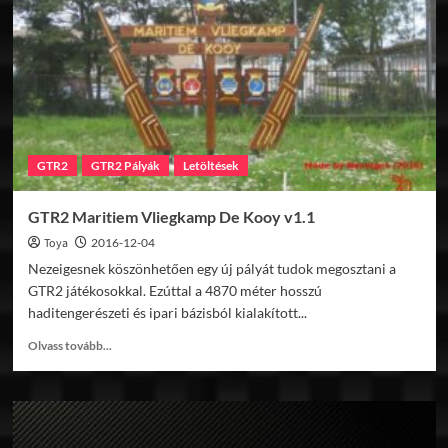
GTR2
GTR2 Pályák
Letöltések
GTR2 Maritiem Vliegkamp De Kooy v1.1
Toya
2016-12-04
Nezeigesnek köszönhetően egy új pályát tudok megosztani a
GTR2 játékosokkal. Ezúttal a 4870 méter hosszú
haditengerészeti és ipari bázisból kialakított...
Read
Olvass tovább...
more
about
GTR2
Maritiem
Vliegkamp