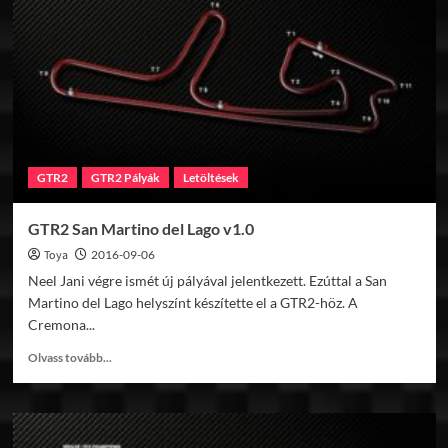
De
Kooy
v1.1
GTR2
GTR2 Pályák
Letöltések
GTR2 San Martino del Lago v1.0
Toya
2016-09-06
Neel Jani végre ismét új pályával jelentkezett. Ezúttal a San
Martino del Lago helyszínt készítette el a GTR2-höz. A
Cremona...
Read
Olvass tovább...
more
about
GTR2
San