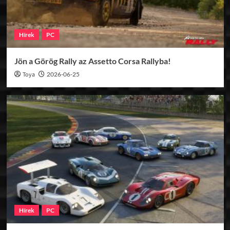
Hírek
PC
Jön a Görög Rally az Assetto Corsa Rallyba!
Toya
2026-06-25
Hírek
PC