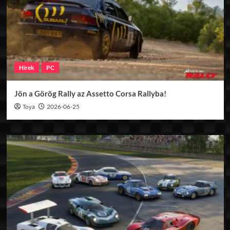
Hírek
PC
Jön a Görög Rally az Assetto Corsa Rallyba!
Toya
2026-06-25