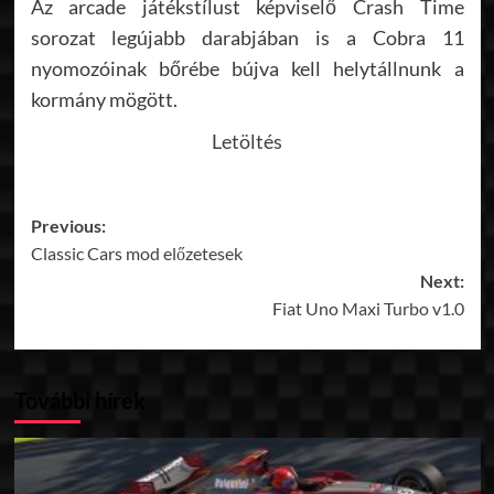
Az arcade játékstílust képviselő Crash Time
sorozat legújabb darabjában is a Cobra 11
nyomozóinak bőrébe bújva kell helytállnunk a
kormány mögött.
Letöltés
Post
Previous:
Classic Cars mod előzetesek
navigation
Next:
Fiat Uno Maxi Turbo v1.0
További hírek