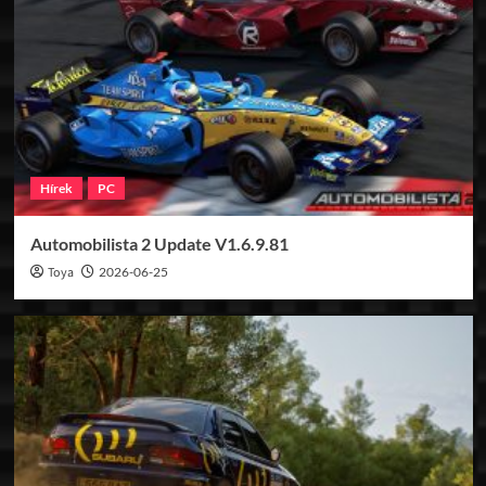
Hírek
PC
Automobilista 2 Update V1.6.9.81
Toya
2026-06-25