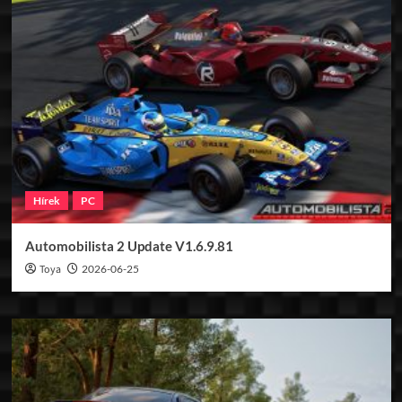
Hírek
PC
Automobilista 2 Update V1.6.9.81
Toya
2026-06-25