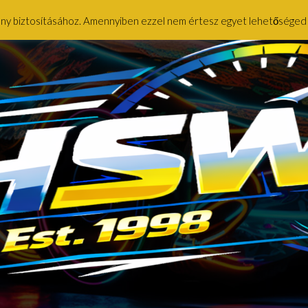
ény biztosításához. Amennyiben ezzel nem értesz egyet lehetőséged ny