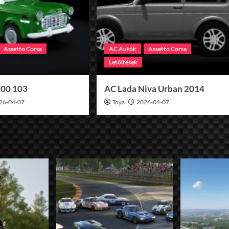
Assetto Corsa
AC Autók
Assetto Corsa
Letöltések
100 103
AC Lada Niva Urban 2014
26-04-07
Toya
2026-04-07