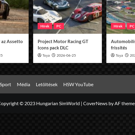
Hírek
PC
Hírek
PC
 az Assetto
Project Motor Racing GT
Automobilis
Icons pack DLC
frissítés
25
Toya
2026-06-25
Toya
20
Sport
Média
Letöltések
HSW YouTube
opyright © 2023 Hungarian SimWorld
|
CoverNews
by AF theme