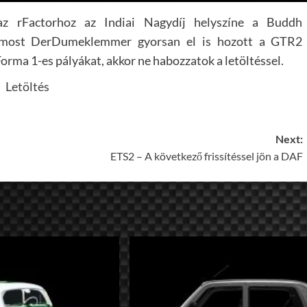
z rFactorhoz az Indiai Nagydíj helyszíne a Buddh
et most DerDumeklemmer gyorsan el is hozott a GTR2
Forma 1-es pályákat, akkor ne habozzatok a letöltéssel.
Letöltés
Next:
ETS2 – A következő frissítéssel jön a DAF