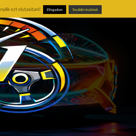
ílik ezt elutasítani!
Elfogadom
További részletek