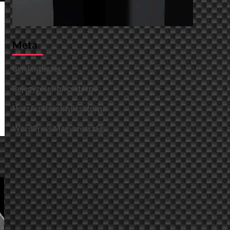
Meta
Bejelentkezés
Bejegyzések hírcsatorna
Hozzászólások hírcsatorna
WordPress Magyarország