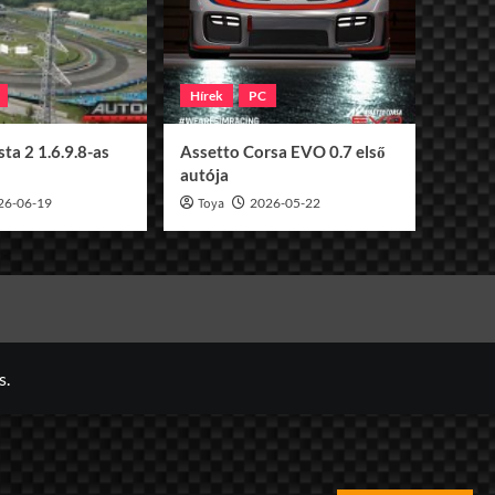
Hírek
PC
ta 2 1.6.9.8-as
Assetto Corsa EVO 0.7 első
autója
26-06-19
Toya
2026-05-22
s.