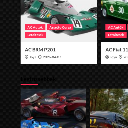
AC Autók
Assetto Corsa
AC Autók
Letöltések
Letöltések
AC BRM P201
AC Fiat 1
Toya
2026-04-07
Toya
20
Legfrissebbek