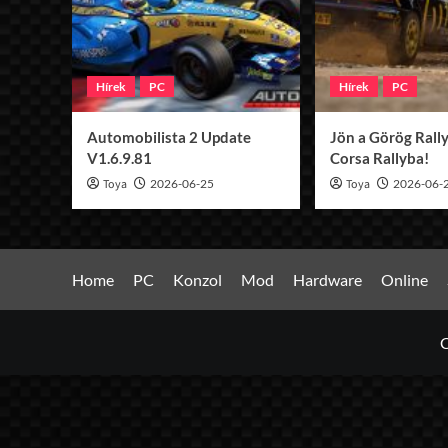
Hírek
PC
Hírek
PC
Automobilista 2 Update
Jön a Görög Rally
V1.6.9.81
Corsa Rallyba!
Toya
2026-06-25
Toya
2026-06-
Home
PC
Konzol
Mod
Hardware
Online
C