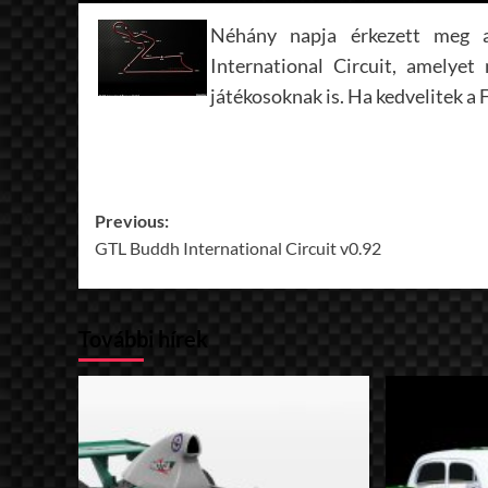
Néhány napja érkezett meg a
International Circuit, amely
játékosoknak is. Ha kedvelitek a 
Post
Previous:
GTL Buddh International Circuit v0.92
navigation
További hírek