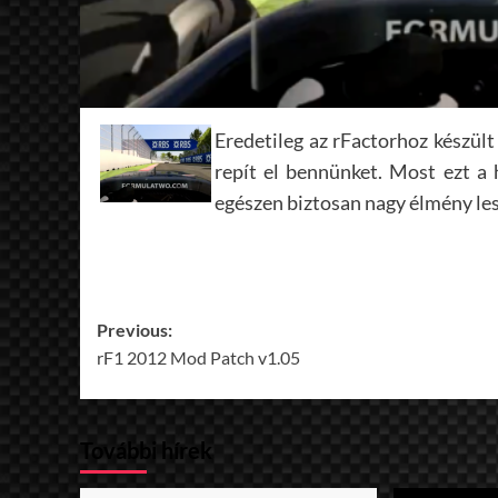
Eredetileg az rFactorhoz készül
repít el bennünket. Most ezt a 
egészen biztosan nagy élmény les
Post
Previous:
rF1 2012 Mod Patch v1.05
navigation
További hírek