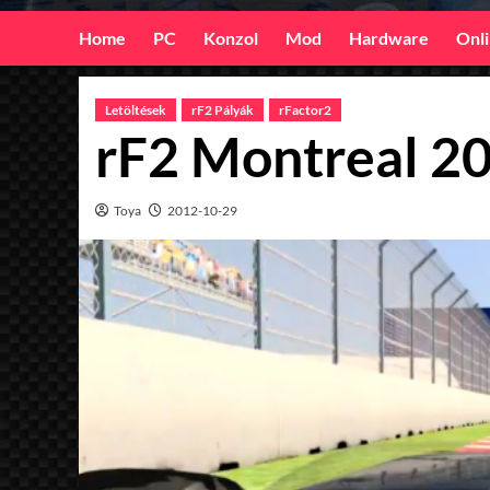
Home
PC
Konzol
Mod
Hardware
Onl
Letöltések
rF2 Pályák
rFactor2
rF2 Montreal 2
Toya
2012-10-29