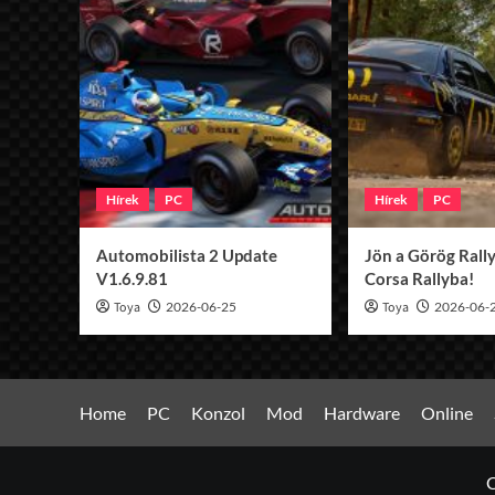
Hírek
PC
Hírek
PC
Automobilista 2 Update
Jön a Görög Rally
V1.6.9.81
Corsa Rallyba!
Toya
2026-06-25
Toya
2026-06-
Home
PC
Konzol
Mod
Hardware
Online
C