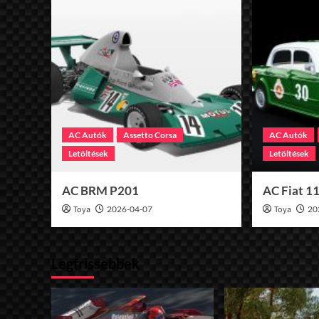
AC Autók
Assetto Corsa
AC Autók
Letöltések
Letöltések
AC BRM P201
AC Fiat 1
Toya
2026-04-07
Toya
20
Legfrissebbek