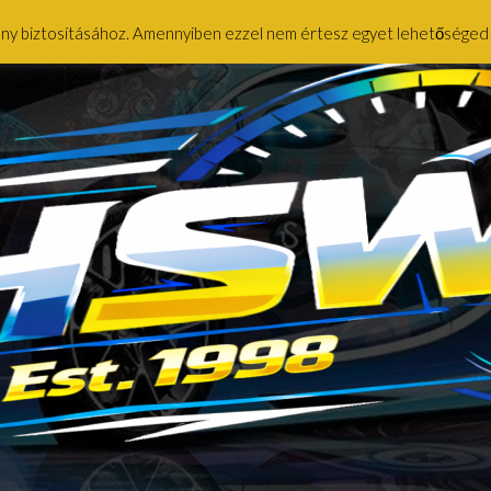
ény biztosításához. Amennyiben ezzel nem értesz egyet lehetőséged ny