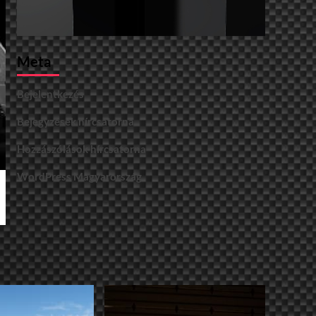
Meta
Bejelentkezés
Bejegyzések hírcsatorna
Hozzászólások hírcsatorna
WordPress Magyarország