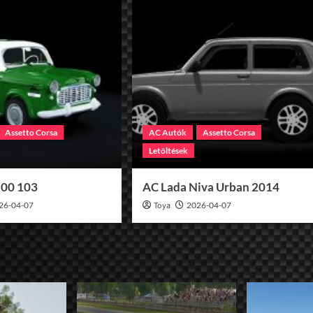
Assetto Corsa
AC Autók
Assetto Corsa
Letöltések
100 103
AC Lada Niva Urban 2014
26-04-07
Toya
2026-04-07