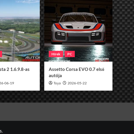
Hírek
PC
ta 2 1.6.9.8-as
Assetto Corsa EVO 0.7 első
autója
26-06-19
Toya
2026-05-22
s.