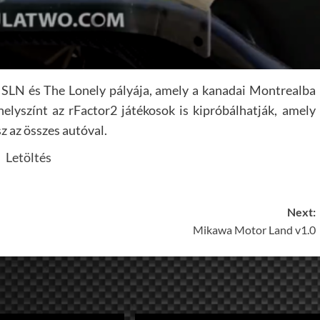
t SLN és The Lonely pályája, amely a kanadai Montrealba
helyszínt az rFactor2 játékosok is kipróbálhatják, amely
z az összes autóval.
Letöltés
Next:
Mikawa Motor Land v1.0