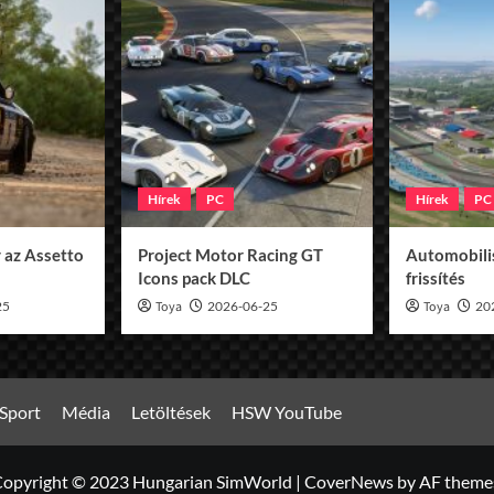
Hírek
PC
Hírek
PC
 az Assetto
Project Motor Racing GT
Automobilis
Icons pack DLC
frissítés
25
Toya
2026-06-25
Toya
20
Sport
Média
Letöltések
HSW YouTube
opyright © 2023 Hungarian SimWorld
|
CoverNews
by AF theme