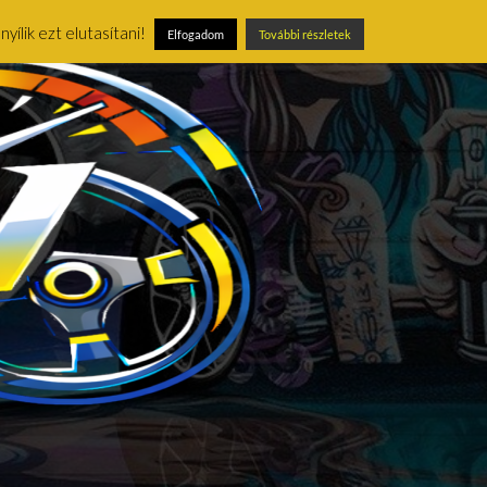
ílik ezt elutasítani!
Elfogadom
További részletek