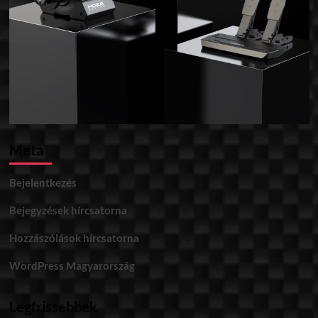
Meta
Bejelentkezés
Bejegyzések hírcsatorna
Hozzászólások hírcsatorna
WordPress Magyarország
Legfrissebbek