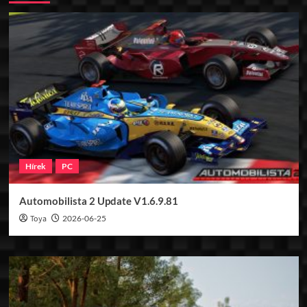
Hírek
PC
Automobilista 2 Update V1.6.9.81
Toya
2026-06-25