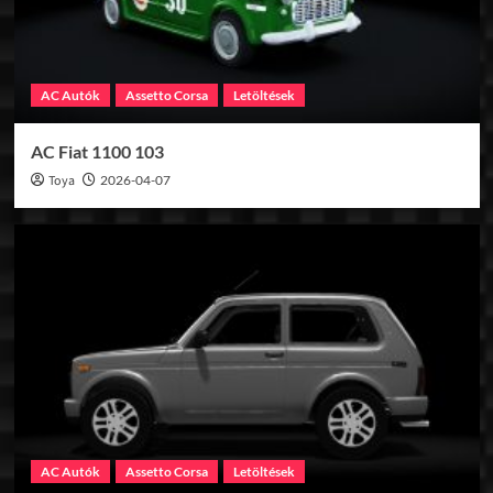
AC Autók
Assetto Corsa
Letöltések
AC Fiat 1100 103
Toya
2026-04-07
AC Autók
Assetto Corsa
Letöltések