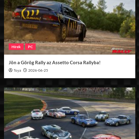
Hírek
PC
Jön a Görög Rally az Assetto Corsa Rallyba!
Toya
2026-06-25