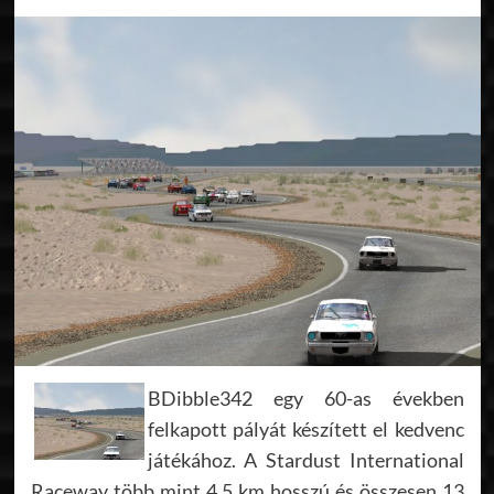
BDibble342 egy 60-as években
felkapott pályát készített el kedvenc
játékához. A Stardust International
Raceway több mint 4.5 km hosszú és összesen 13