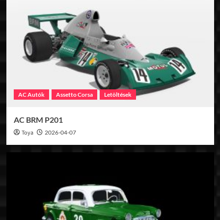
AC Autók
Assetto Corsa
Letöltések
AC BRM P201
Toya
2026-04-07