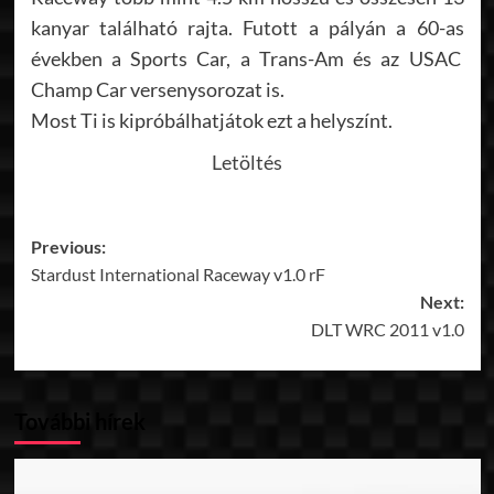
kanyar található rajta. Futott a pályán a 60-as
években a Sports Car, a Trans-Am és az USAC
Champ Car versenysorozat is.
Most Ti is kipróbálhatjátok ezt a helyszínt.
Letöltés
Post
Previous:
Stardust International Raceway v1.0 rF
navigation
Next:
DLT WRC 2011 v1.0
További hírek