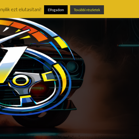
ílik ezt elutasítani!
Elfogadom
További részletek