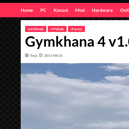
Home
PC
Konzol
Mod
Hardware
Onl
Letöltések
rf Pályák
rFactor
Gymkhana 4 v1.
Toya
2011-08-25