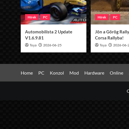
Hírek
PC
Hírek
PC
Automobilista 2 Update
Jön a Görög Rally
V1.6.9.81
Corsa Rallyba!
Toya
2026-06-25
Toya
2026-06-
Home
PC
Konzol
Mod
Hardware
Online
C