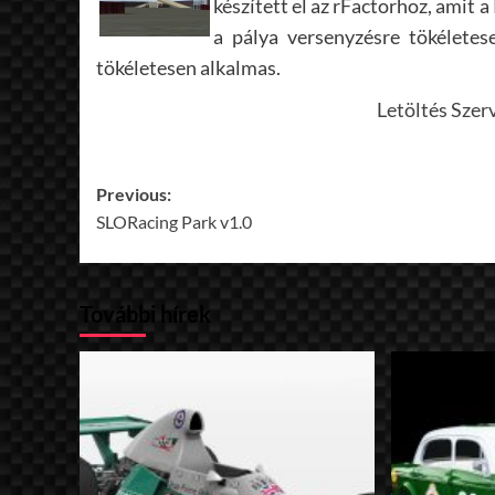
készített el az rFactorhoz, amit a
a pálya versenyzésre tökéletese
tökéletesen alkalmas.
Letöltés Szer
Post
Previous:
SLORacing Park v1.0
navigation
További hírek