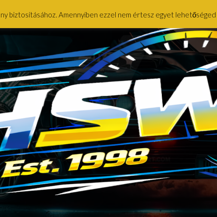
ény biztosításához. Amennyiben ezzel nem értesz egyet lehetőséged ny