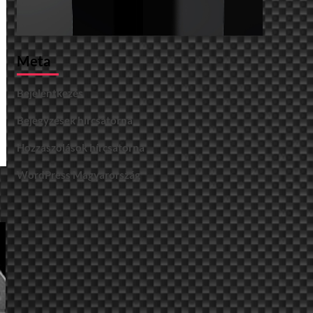
Meta
Bejelentkezés
Bejegyzések hírcsatorna
Hozzászólások hírcsatorna
WordPress Magyarország