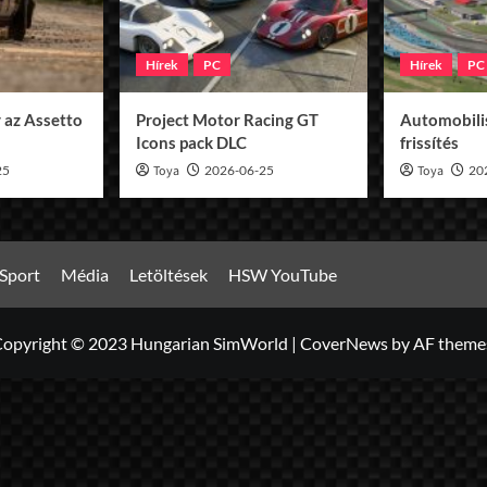
Hírek
PC
Hírek
PC
 az Assetto
Project Motor Racing GT
Automobilis
Icons pack DLC
frissítés
25
Toya
2026-06-25
Toya
20
Sport
Média
Letöltések
HSW YouTube
opyright © 2023 Hungarian SimWorld
|
CoverNews
by AF theme