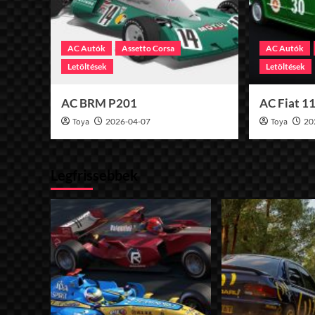
AC Autók
Assetto Corsa
AC Autók
Letöltések
Letöltések
AC BRM P201
AC Fiat 1
Toya
2026-04-07
Toya
20
Legfrissebbek