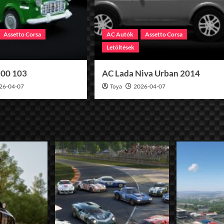
Assetto Corsa
AC Autók
Assetto Corsa
Letöltések
100 103
AC Lada Niva Urban 2014
26-04-07
Toya
2026-04-07