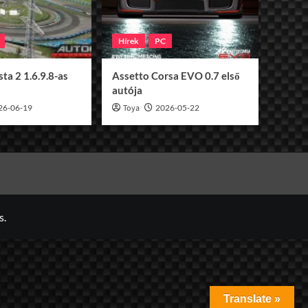
Hírek
PC
ta 2 1.6.9.8-as
Assetto Corsa EVO 0.7 első
autója
26-06-19
Toya
2026-05-22
s.
Translate »