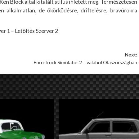
 Ken Block által kitalált stílus ihletett meg. Természetesen
n alkalmatlan, de ökörködésre, driftelésre, bravúrokra
ver 1
–
Letöltés Szerver 2
Next:
Euro Truck Simulator 2 – valahol Olaszországban