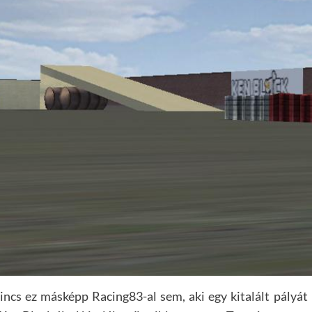
ncs ez másképp Racing83-al sem, aki egy kitalált pályát