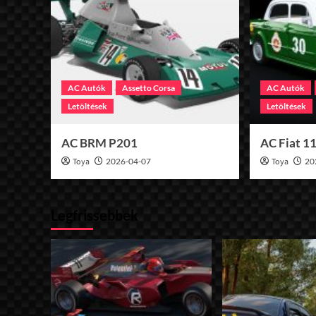
AC Autók
Assetto Corsa
AC Autók
Letöltések
Letöltések
AC BRM P201
AC Fiat 1
Toya
2026-04-07
Toya
20
Legfrissebbek