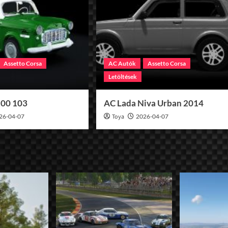
Assetto Corsa
AC Autók
Assetto Corsa
Letöltések
100 103
AC Lada Niva Urban 2014
26-04-07
Toya
2026-04-07