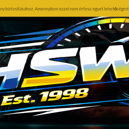
ény biztosításához. Amennyiben ezzel nem értesz egyet lehetőséged ny