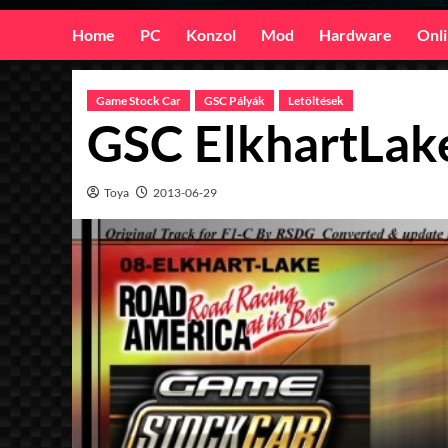
Home
PC
Konzol
Mod
Hardware
Onl
Game Stock Car
GSC Pályák
Letöltések
GSC ElkhartLak
Toya
2013-06-29