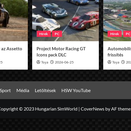
Hírek
PC
Hírek
PC
 az Assetto
Project Motor Racing GT
Automobilis
Icons pack DLC
frissítés
25
Toya
2026-06-25
Toya
20
Sport
Média
Letöltések
HSW YouTube
opyright © 2023 Hungarian SimWorld
|
CoverNews
by AF theme