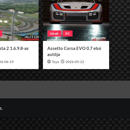
Hírek
PC
ta 2 1.6.9.8-as
Assetto Corsa EVO 0.7 első
autója
26-06-19
Toya
2026-05-22
s.