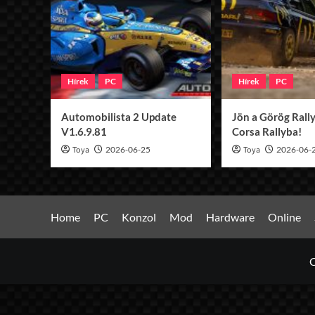
Hírek
PC
Hírek
PC
Automobilista 2 Update
Jön a Görög Rally
V1.6.9.81
Corsa Rallyba!
Toya
2026-06-25
Toya
2026-06-
Home
PC
Konzol
Mod
Hardware
Online
C