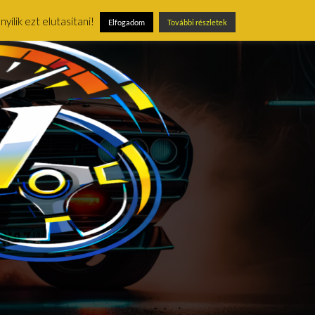
ílik ezt elutasítani!
Elfogadom
További részletek