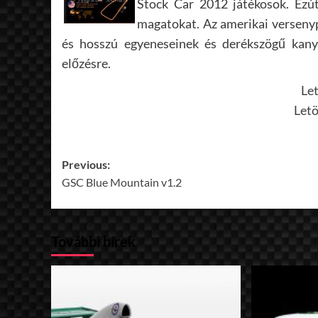
Stock Car 2012 játékosok. Ezút
magatokat. Az amerikai verseny
és hosszú egyeneseinek és derékszögű kany
előzésre.
Le
Letö
Post
Previous:
GSC Blue Mountain v1.2
navigation
További hírek