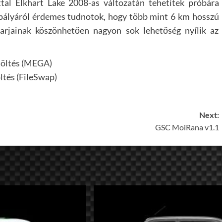
tal Elkhart Lake 2008-as változatán tehetitek próbára
pályáról érdemes tudnotok, hogy több mint 6 km hosszú
arjainak köszönhetően nagyon sok lehetőség nyílik az
töltés (MEGA)
ltés (FileSwap)
Next:
GSC MoiRana v1.1