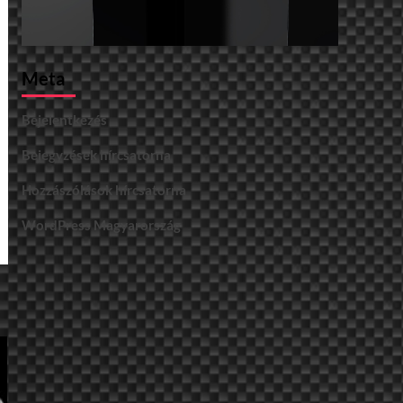
Meta
Bejelentkezés
Bejegyzések hírcsatorna
Hozzászólások hírcsatorna
WordPress Magyarország