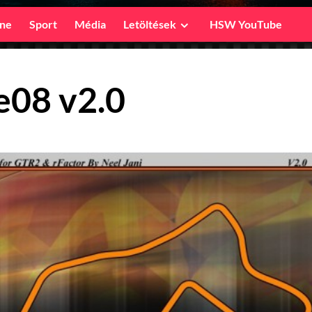
ine
Sport
Média
Letöltések
HSW YouTube
e08 v2.0