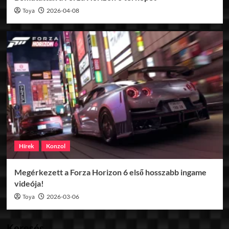
Toya
2026-04-08
Hírek
Konzol
Megérkezett a Forza Horizon 6 első hosszabb ingame
videója!
Toya
2026-03-06
Keresés