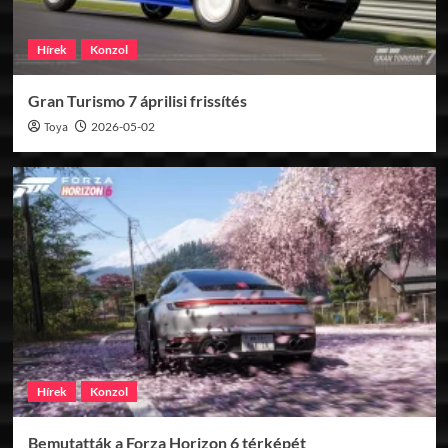
Hírek
Konzol
Gran Turismo 7 áprilisi frissítés
Toya
2026-05-02
Hírek
Konzol
Bemutatták a Forza Horizon 6 térképét