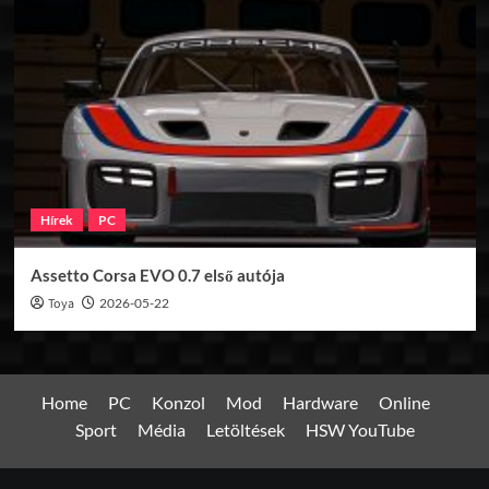
Hírek
PC
Assetto Corsa EVO 0.7 első autója
Toya
2026-05-22
Home
PC
Konzol
Mod
Hardware
Online
Sport
Média
Letöltések
HSW YouTube