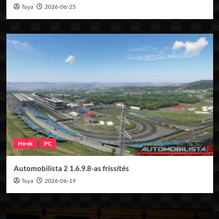
Toya
2026-06-25
Hírek
PC
Automobilista 2 1.6.9.8-as frissítés
Toya
2026-06-19