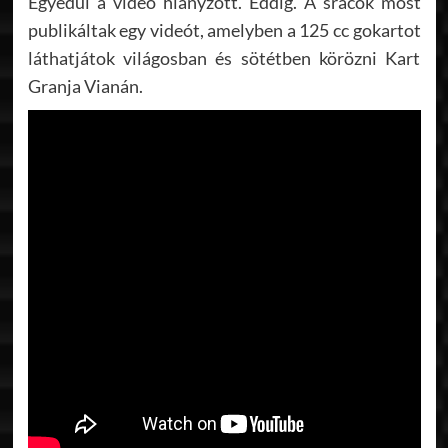
Egyedül a videó hiányzott. Eddig. A srácok most
publikáltak egy videót, amelyben a 125 cc gokartot
láthatjátok világosban és sötétben körözni Kart
Granja Vianán.