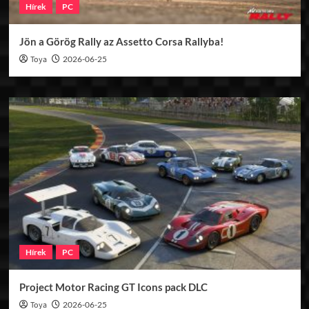
Hírek
PC
Jön a Görög Rally az Assetto Corsa Rallyba!
Toya
2026-06-25
Hírek
PC
Project Motor Racing GT Icons pack DLC
Toya
2026-06-25