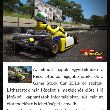
Az elmúlt napok egyértelműen a
Reiza Studios legújabb játékáról, a
Game Stock Car 2013-ról szóltak.
Láthattatok már képeket a megjelenés előtt álló
játékból, kaphattatok információkat, sőt már az
előrendelésre is lehetőségetek nyílik.