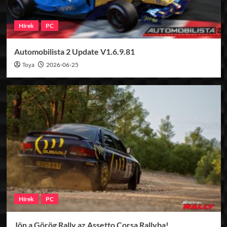
Hírek
PC
Automobilista 2 Update V1.6.9.81
Toya
2026-06-25
Hírek
PC
Jön a Görög Rally az Assetto Corsa Rallyba!