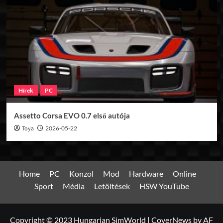
Hírek
PC
Assetto Corsa EVO 0.7 első autója
Toya
2026-05-22
Home
PC
Konzol
Mod
Hardware
Online
Sport
Média
Letöltések
HSW YouTube
Copyright © 2023 Hungarian SimWorld
|
CoverNews
by AF