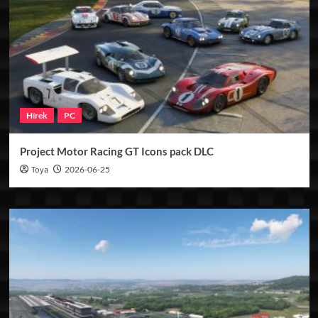
Hírek
PC
Project Motor Racing GT Icons pack DLC
Toya
2026-06-25