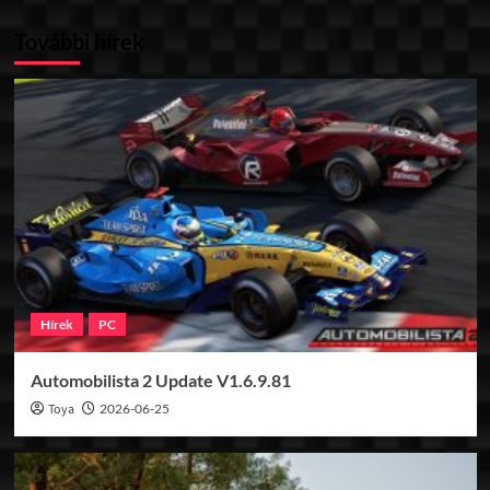
További hírek
Hírek
PC
Automobilista 2 Update V1.6.9.81
Toya
2026-06-25