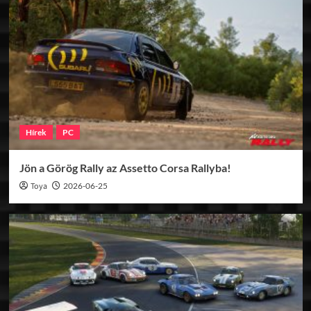
Hírek
PC
Jön a Görög Rally az Assetto Corsa Rallyba!
Toya
2026-06-25