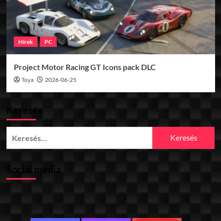
Hírek
PC
Project Motor Racing GT Icons pack DLC
Toya
2026-06-25
Keresés
Keresés:
Social media