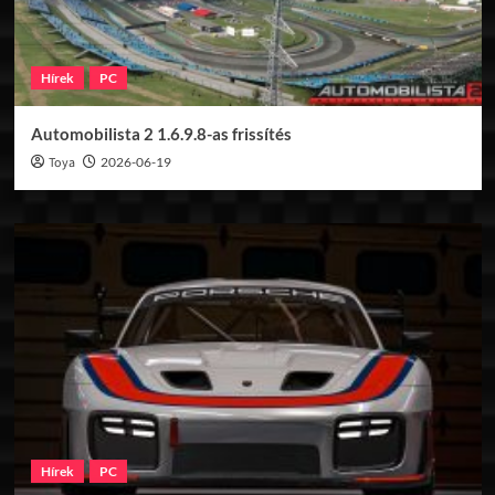
Hírek
PC
Automobilista 2 1.6.9.8-as frissítés
Toya
2026-06-19
Hírek
PC