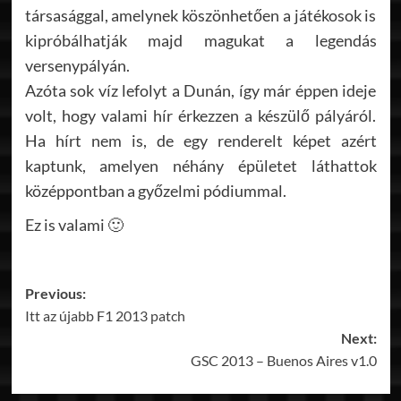
társasággal, amelynek köszönhetően a játékosok is
kipróbálhatják majd magukat a legendás
versenypályán.
Azóta sok víz lefolyt a Dunán, így már éppen ideje
volt, hogy valami hír érkezzen a készülő pályáról.
Ha hírt nem is, de egy renderelt képet azért
kaptunk, amelyen néhány épületet láthattok
középpontban a győzelmi pódiummal.
Ez is valami 🙂
Post
Previous:
Itt az újabb F1 2013 patch
navigation
Next:
GSC 2013 – Buenos Aires v1.0