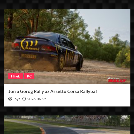
Hírek
PC
Jön a Görög Rally az Assetto Corsa Rallyba!
Toya
2026-06-25