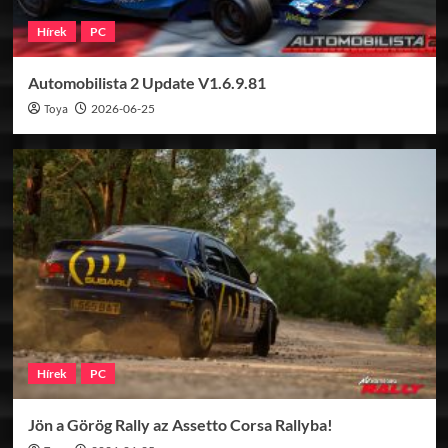
Hírek
PC
Automobilista 2 Update V1.6.9.81
Toya
2026-06-25
Hírek
PC
Jön a Görög Rally az Assetto Corsa Rallyba!