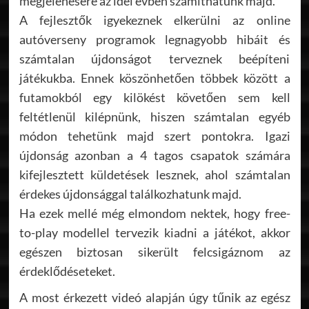
megjelenésére az idei évben számíthatunk majd.
A fejlesztők igyekeznek elkerülni az online
autóverseny programok legnagyobb hibáit és
számtalan újdonságot terveznek beépíteni
játékukba. Ennek köszönhetően többek között a
futamokból egy kilökést követően sem kell
feltétlenül kilépnünk, hiszen számtalan egyéb
módon tehetünk majd szert pontokra. Igazi
újdonság azonban a 4 tagos csapatok számára
kifejlesztett küldetések lesznek, ahol számtalan
érdekes újdonsággal találkozhatunk majd.
Ha ezek mellé még elmondom nektek, hogy free-
to-play modellel tervezik kiadni a játékot, akkor
egészen biztosan sikerült felcsigáznom az
érdeklődéseteket.
A most érkezett videó alapján úgy tűnik az egész