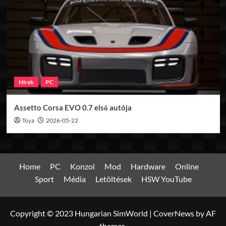
Hírek
PC
Assetto Corsa EVO 0.7 első autója
Toya
2026-05-22
Home
PC
Konzol
Mod
Hardware
Online
Sport
Média
Letöltések
HSW YouTube
Copyright © 2023 Hungarian SimWorld
|
CoverNews
by AF
themes.