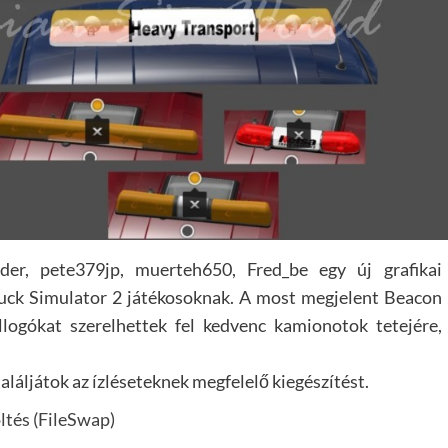
nder, pete379jp, muerteh650, Fred_be egy új grafikai
Truck Simulator 2 játékosoknak. A most megjelent Beacon
logókat szerelhettek fel kedvenc kamionotok tetejére,
aláljátok az ízléseteknek megfelelő kiegészítést.
ltés (FileSwap)