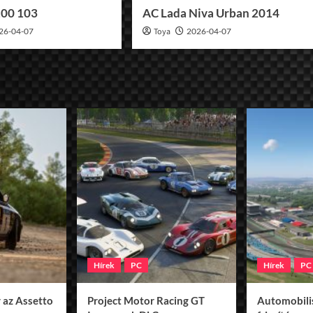
100 103
AC Lada Niva Urban 2014
26-04-07
Toya
2026-04-07
Hírek
PC
Hírek
PC
 az Assetto
Project Motor Racing GT
Automobilis