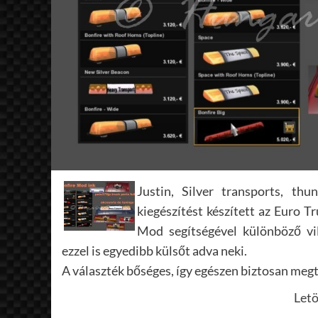
Justin, Silver transports, thu
kiegészítést készített az Euro 
Mod segítségével különböző vil
ezzel is egyedibb külsőt adva neki.
A választék bőséges, így egészen biztosan megt
Letö