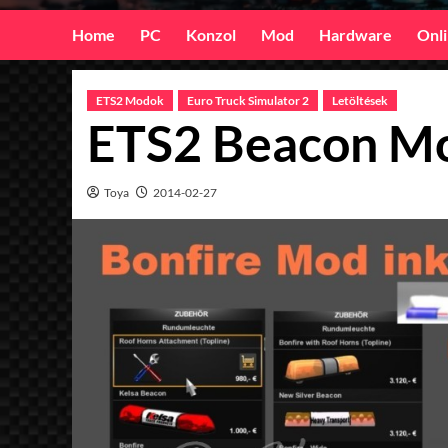
Home
PC
Konzol
Mod
Hardware
Onl
ETS2 Modok
Euro Truck Simulator 2
Letöltések
ETS2 Beacon Mo
Toya
2014-02-27