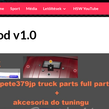
ine
Sport
Média
Letöltések
HSW YouTube
d v1.0