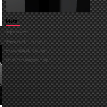
Meta
Bejelentkezés
Bejegyzések hírcsatorna
Hozzászólások hírcsatorna
WordPress Magyarország