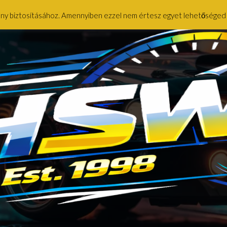
ény biztosításához. Amennyiben ezzel nem értesz egyet lehetőséged ny