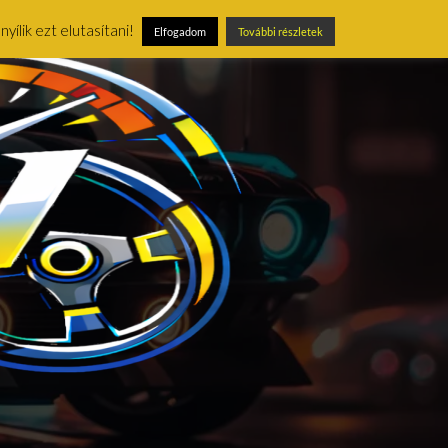
ílik ezt elutasítani!
Elfogadom
További részletek