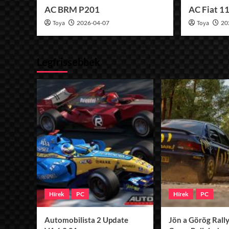
AC BRM P201
AC Fiat 1
Toya
2026-04-07
Toya
20
Legfrissebbek
Hírek
PC
Hírek
PC
Automobilista 2 Update
Jön a Görög Rally