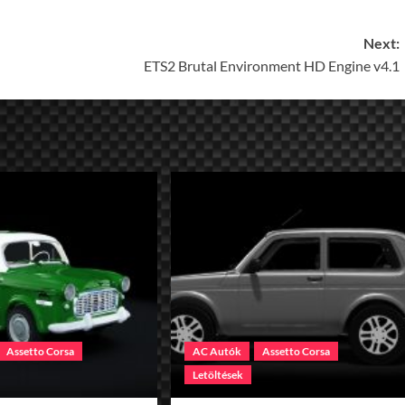
Next:
ETS2 Brutal Environment HD Engine v4.1
Assetto Corsa
AC Autók
Assetto Corsa
Letöltések