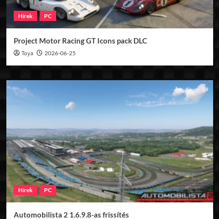
Hírek
PC
Project Motor Racing GT Icons pack DLC
Toya
2026-06-25
Hírek
PC
Automobilista 2 1.6.9.8-as frissítés