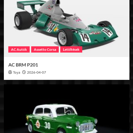
AC Autók
Assetto Corsa
Letöltések
AC BRM P201
Toya
2026-04-07