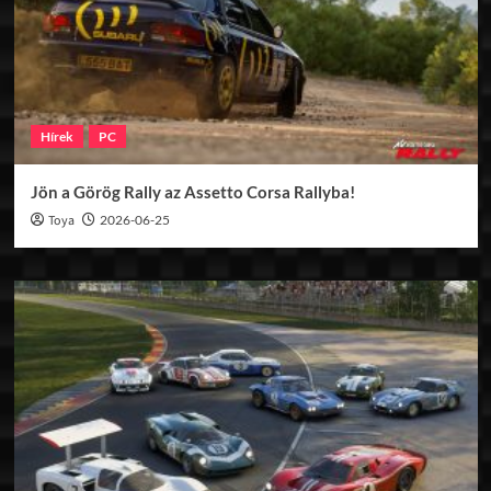
Hírek
PC
Jön a Görög Rally az Assetto Corsa Rallyba!
Toya
2026-06-25