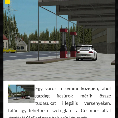
Egy város a semmi közepén, ahol
gazdag ficsúrok mérik össze
tudásukat illegális versenyeken.
Talán így lehetne összefoglalni a Cesniper által
készített új rFactoros helyszín lényegét.