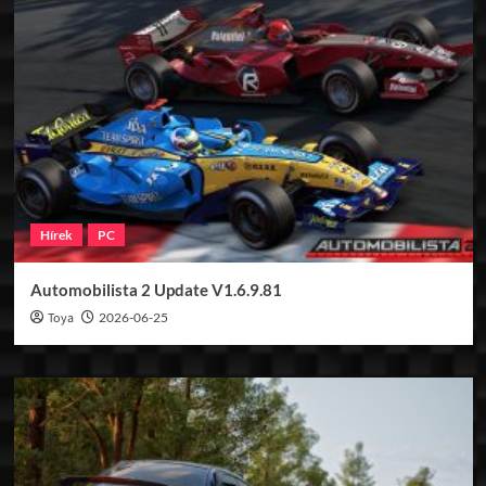
Hírek
PC
Automobilista 2 Update V1.6.9.81
Toya
2026-06-25