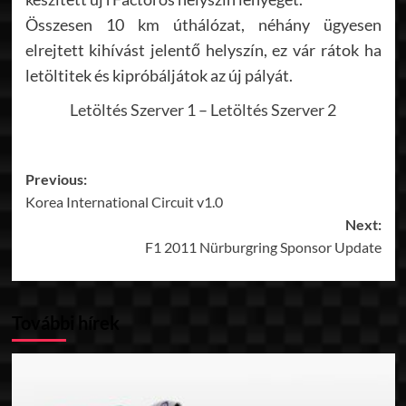
Összesen 10 km úthálózat, néhány ügyesen
elrejtett kihívást jelentő helyszín, ez vár rátok ha
letöltitek és kipróbáljátok az új pályát.
Letöltés Szerver 1
–
Letöltés Szerver 2
Post
Previous:
Korea International Circuit v1.0
navigation
Next:
F1 2011 Nürburgring Sponsor Update
További hírek