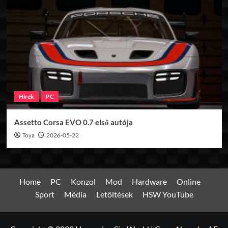
Hírek
PC
Assetto Corsa EVO 0.7 első autója
Toya
2026-05-22
Home
PC
Konzol
Mod
Hardware
Online
Sport
Média
Letöltések
HSW YouTube