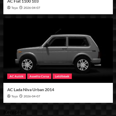
AC Fiat 1100 103
Toya
2026-04-07
AC Autók
Assetto Corsa
Letöltések
AC Lada Niva Urban 2014
Toya
2026-04-07
Keresés