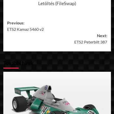
Letöltés (FileSwap)
Post
Previous:
ETS2 Kamaz 5460 v2
navigation
Next:
ETS2 Peterbilt 387
További hírek