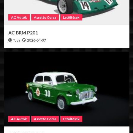
AC Autók
Assetto Corsa
Letöltések
AC BRM P201
Toya
2026-04-07
AC Autók
Assetto Corsa
Letöltések