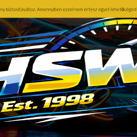
ény biztosításához. Amennyiben ezzel nem értesz egyet lehetőséged ny