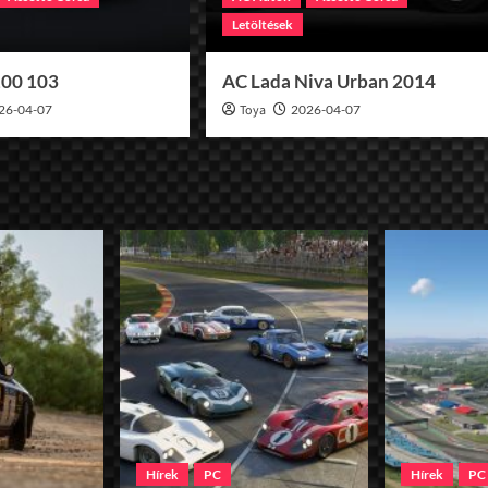
Letöltések
100 103
AC Lada Niva Urban 2014
26-04-07
Toya
2026-04-07
Hírek
PC
Hírek
PC