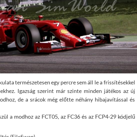
lata természetesen egy percre sem áll le a frissítésekkel
ésekhez. Igazság szerint már szinte minden játékos az új
dhoz, de a srácok még előtte néhány hibajavítással és
szül a modhoz az FCT05, az FC36 és az FCP4-29 kódjelű
ltés (FileSwap)