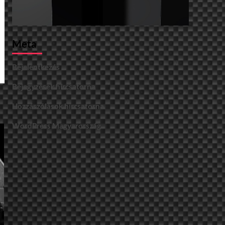
Meta
Bejelentkezés
Bejegyzések hírcsatorna
Hozzászólások hírcsatorna
WordPress Magyarország