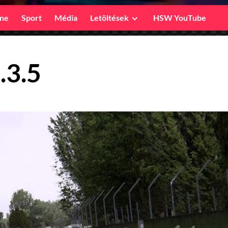
ine
Sport
Média
Letöltések
HSW YouTube
.3.5