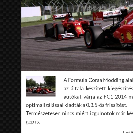
A Formula Corsa Modding alaku
az általa készített kiegészít
autókat várja az FC1 2014 mo
optimalizálással kiadták a 0.3.5-ös frissítést.
Természetesen nincs miért izgulnotok már ké
gép is.
Letö