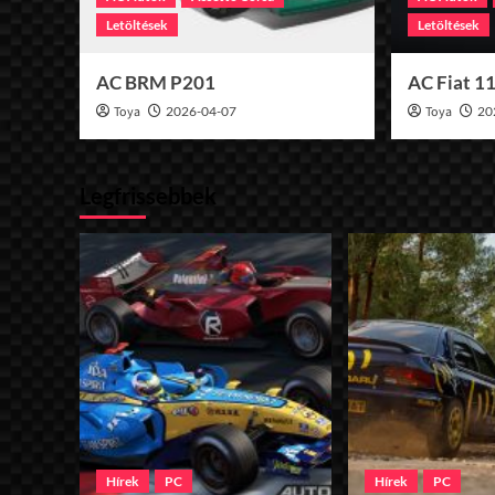
Letöltések
Letöltések
AC BRM P201
AC Fiat 1
Toya
2026-04-07
Toya
20
Legfrissebbek
Hírek
PC
Hírek
PC