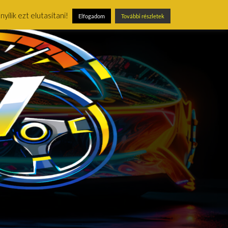
ílik ezt elutasítani!
Elfogadom
További részletek