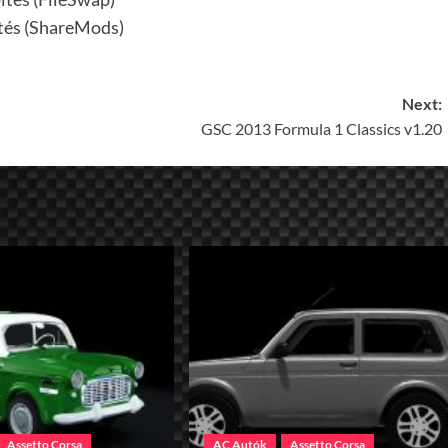
tés (ShareMods)
Next:
GSC 2013 Formula 1 Classics v1.20
Assetto Corsa
AC Autók
Assetto Corsa