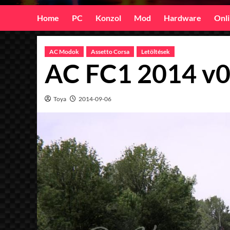
Home
PC
Konzol
Mod
Hardware
Onl
AC Modok
Assetto Corsa
Letöltések
AC FC1 2014 v0
Toya
2014-09-06