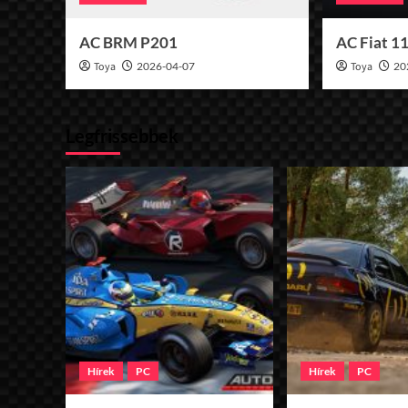
AC BRM P201
AC Fiat 1
Toya
2026-04-07
Toya
20
Legfrissebbek
Hírek
PC
Hírek
PC