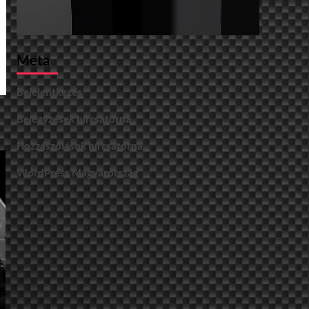
Meta
Bejelentkezés
Bejegyzések hírcsatorna
Hozzászólások hírcsatorna
WordPress Magyarország