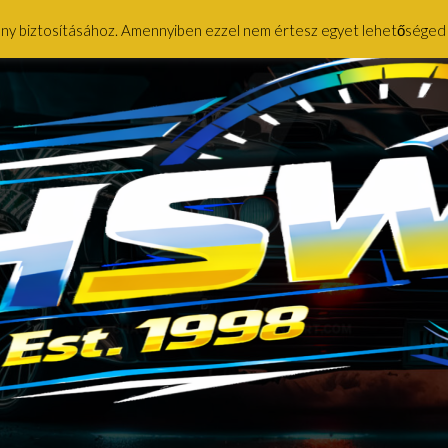
ény biztosításához. Amennyiben ezzel nem értesz egyet lehetőséged ny