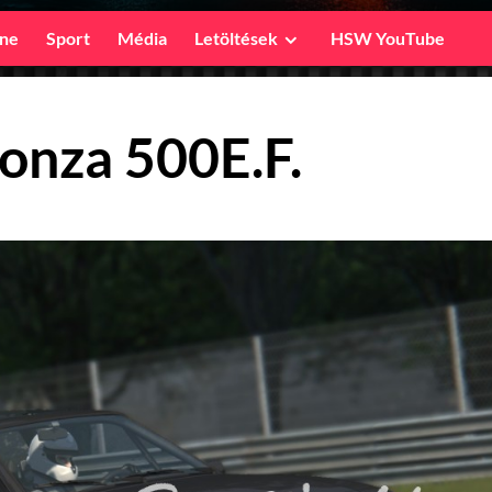
ine
Sport
Média
Letöltések
HSW YouTube
onza 500E.F.