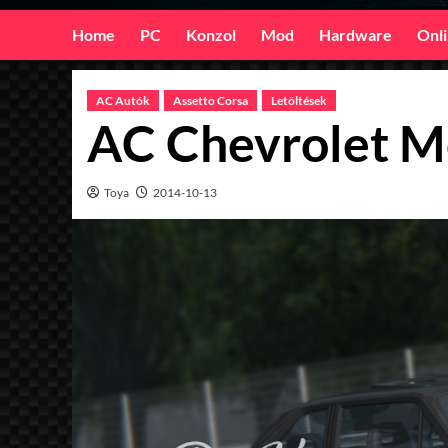
Home
PC
Konzol
Mod
Hardware
Onl
AC Autók
Assetto Corsa
Letöltések
AC Chevrolet M
Toya
2014-10-13