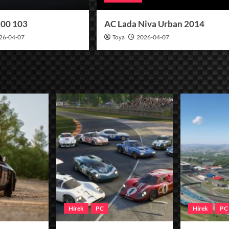
100 103
AC Lada Niva Urban 2014
26-04-07
Toya
2026-04-07
Hírek
PC
Hírek
PC