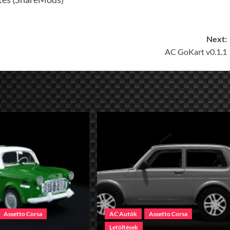
Next:
AC GoKart v0.1.1
Assetto Corsa
AC Autók
Assetto Corsa
Letöltések