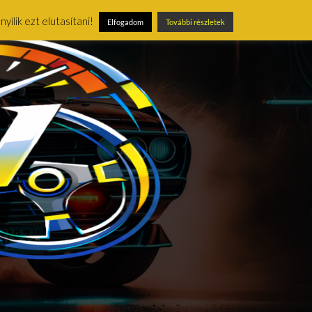
ílik ezt elutasítani!
Elfogadom
További részletek