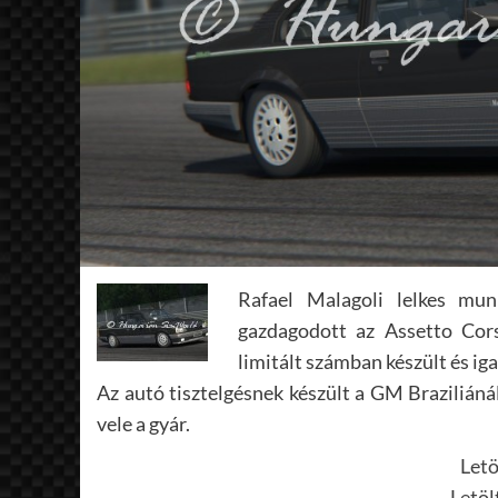
Rafael Malagoli lelkes mu
gazdagodott az Assetto Cors
limitált számban készült és iga
Az autó tisztelgésnek készült a GM Brazilián
vele a gyár.
Letö
Letöl