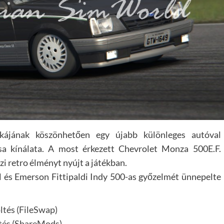
nkájának köszönhetően egy újabb különleges autóval
a kínálata. A most érkezett Chevrolet Monza 500E.F.
zi retro élményt nyújt a játékban.
ál és Emerson Fittipaldi Indy 500-as győzelmét ünnepelte
ltés (FileSwap)
tés (ShareMods)