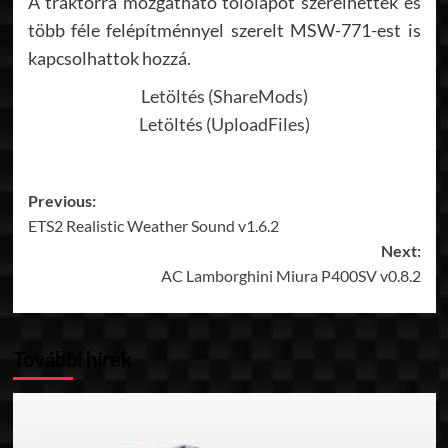
A traktorra mozgatható tolólapot szerelhettek és
több féle felépítménnyel szerelt MSW-771-est is
kapcsolhattok hozzá.
Letöltés (ShareMods)
Letöltés (UploadFiles)
Post
Previous:
ETS2 Realistic Weather Sound v1.6.2
navigation
Next:
AC Lamborghini Miura P400SV v0.8.2
További hírek