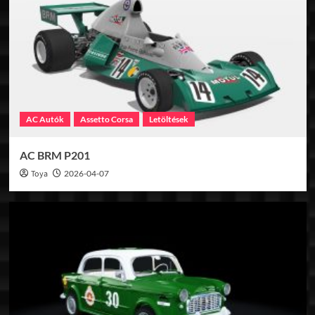
AC Autók
Assetto Corsa
Letöltések
AC BRM P201
Toya
2026-04-07