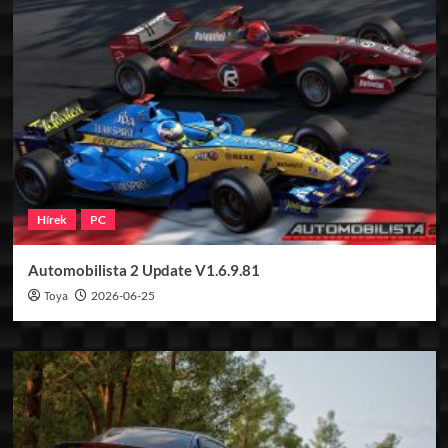
Hírek
PC
Automobilista 2 Update V1.6.9.81
Toya
2026-06-25