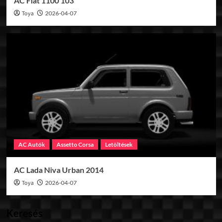
AC Fiat 1100 103
Toya
2026-04-07
AC Autók
Assetto Corsa
Letöltések
AC Lada Niva Urban 2014
Toya
2026-04-07
Keresés