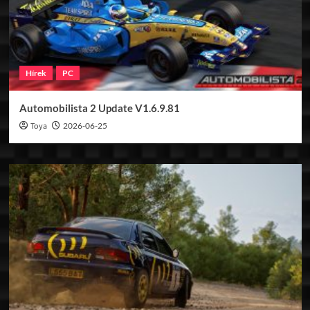
Hírek
PC
Automobilista 2 Update V1.6.9.81
Toya
2026-06-25