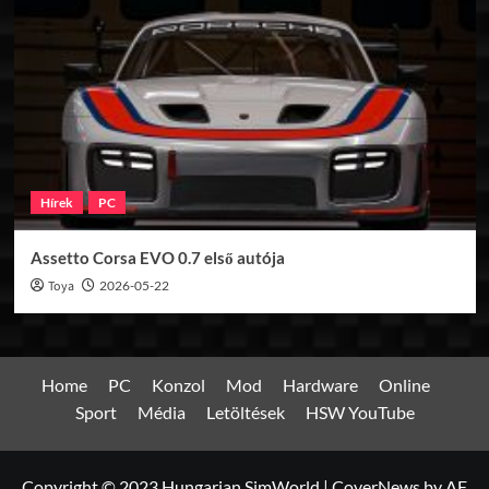
Hírek
PC
Assetto Corsa EVO 0.7 első autója
Toya
2026-05-22
Home
PC
Konzol
Mod
Hardware
Online
Sport
Média
Letöltések
HSW YouTube
Copyright © 2023 Hungarian SimWorld
|
CoverNews
by AF