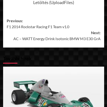
Letöltés (UploadFiles)
Post
Previous:
F1 2014 Rockstar Racing F1 Team v1.0
navigation
Next:
AC – WATT Energy Drink Isotonic BMW M3 E30 GrA
További hírek