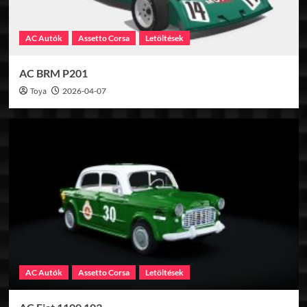
AC Autók
Assetto Corsa
Letöltések
AC BRM P201
Toya
2026-04-07
AC Autók
Assetto Corsa
Letöltések