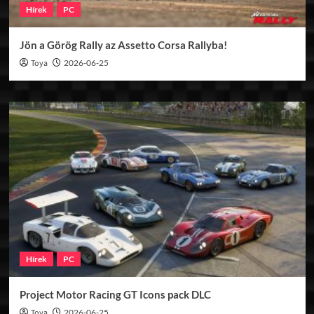
Hírek
PC
Jön a Görög Rally az Assetto Corsa Rallyba!
Toya
2026-06-25
Hírek
PC
Project Motor Racing GT Icons pack DLC
Toya
2026-06-25