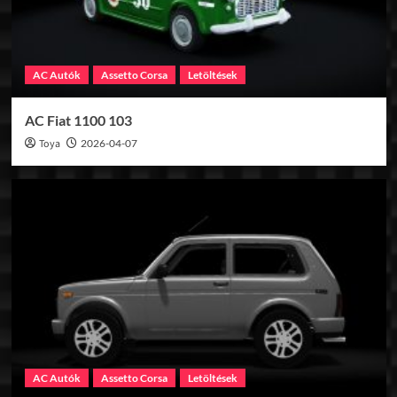
AC Autók
Assetto Corsa
Letöltések
AC Fiat 1100 103
Toya
2026-04-07
AC Autók
Assetto Corsa
Letöltések