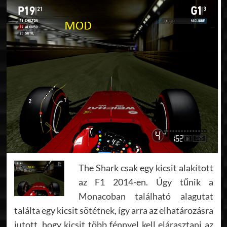
The Shark csak egy kicsit alakított
az F1 2014-en. Úgy tűnik a
Monacoban található alagutat
találta egy kicsit sötétnek, így arra az elhatározásra
jutott, hogy kicsit több fénnyel kell elárasztani az