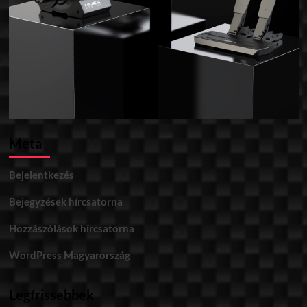
Meta
Bejelentkezés
Bejegyzések hírcsatorna
Hozzászólások hírcsatorna
WordPress Magyarország
Legfrissebbek