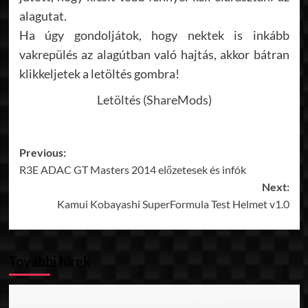
alagutat.
Ha úgy gondoljátok, hogy nektek is inkább
vakrepülés az alagútban való hajtás, akkor bátran
klikkeljetek a letöltés gombra!
Letöltés (ShareMods)
Post
Previous:
R3E ADAC GT Masters 2014 előzetesek és infók
navigation
Next:
Kamui Kobayashi SuperFormula Test Helmet v1.0
További hírek