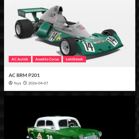
AC Autók
Assetto Corsa
Letöltések
AC BRM P201
Toya
2026-04-07