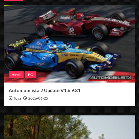
Hírek
PC
Automobilista 2 Update V1.6.9.81
Toya
2026-06-25