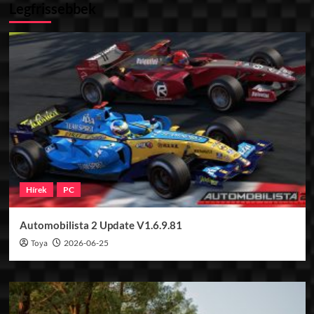
Legfrissebbek
Hírek
PC
Automobilista 2 Update V1.6.9.81
Toya
2026-06-25