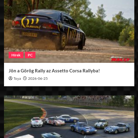
Hírek
PC
Jön a Görög Rally az Assetto Corsa Rallyba!
Toya
2026-06-25