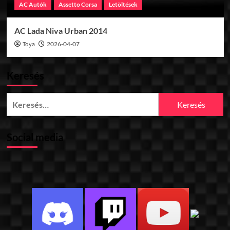
AC Autók
Assetto Corsa
Letöltések
AC Lada Niva Urban 2014
Toya
2026-04-07
Keresés
Keresés:
Social media