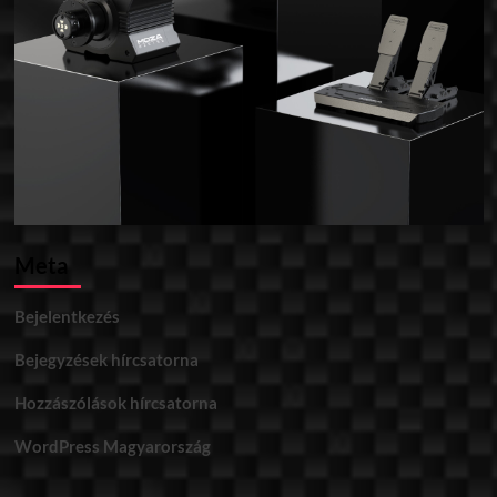
Meta
Bejelentkezés
Bejegyzések hírcsatorna
Hozzászólások hírcsatorna
WordPress Magyarország