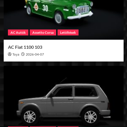
AC Autók
Assetto Corsa
Letöltések
AC Fiat 1100 103
Toya
2026-04-07