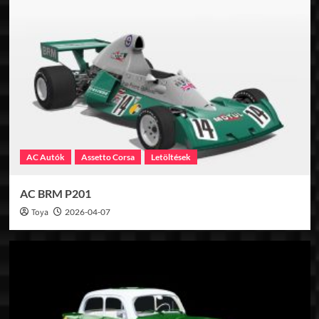
AC Autók
Assetto Corsa
Letöltések
AC BRM P201
Toya
2026-04-07