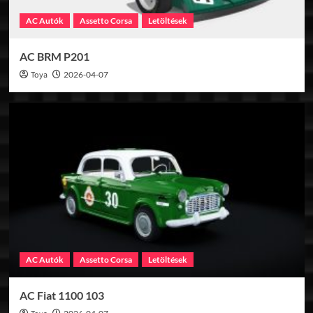
AC Autók
Assetto Corsa
Letöltések
AC BRM P201
Toya
2026-04-07
AC Autók
Assetto Corsa
Letöltések
AC Fiat 1100 103