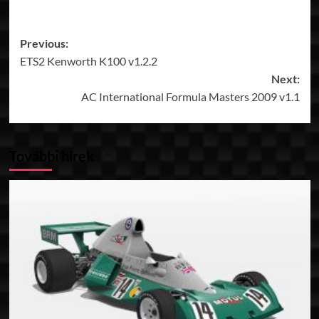
Post
Previous:
ETS2 Kenworth K100 v1.2.2
navigation
Next:
AC International Formula Masters 2009 v1.1
További hírek