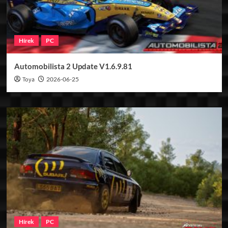
Hírek
PC
Automobilista 2 Update V1.6.9.81
Toya
2026-06-25
Hírek
PC