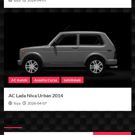
Toya
2026-04-07
AC Autók
Assetto Corsa
Letöltések
AC Lada Niva Urban 2014
Toya
2026-04-07
Keresés