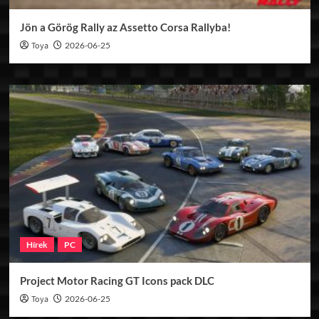
Jön a Görög Rally az Assetto Corsa Rallyba!
Toya
2026-06-25
Hírek
PC
Project Motor Racing GT Icons pack DLC
Toya
2026-06-25