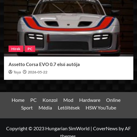
Hírek
PC
Assetto Corsa EVO 0.7 első autója
Toya
2026-05-22
Home
PC
Konzol
Mod
Hardware
Online
Sport
Média
Letöltések
HSW YouTube
Copyright © 2023 Hungarian SimWorld
|
CoverNews
by AF
themes.