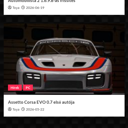
Automobilista 2 1.6.9.8-as frissítés
Toya
2026-06-19
Hírek
PC
Assetto Corsa EVO 0.7 első autója
Toya
2026-05-22