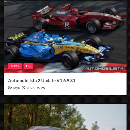
Hírek
PC
Automobilista 2 Update V1.6.9.81
Toya
2026-06-25