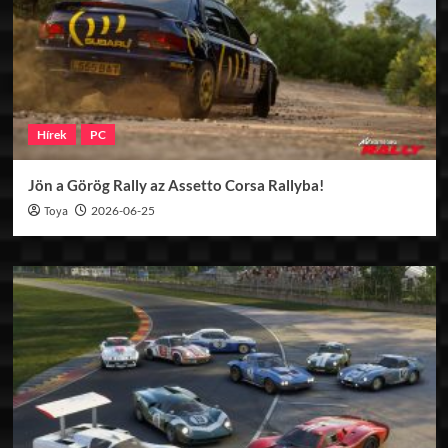
Hírek
PC
Jön a Görög Rally az Assetto Corsa Rallyba!
Toya
2026-06-25