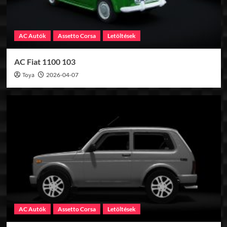
AC Autók
Assetto Corsa
Letöltések
AC Fiat 1100 103
Toya
2026-04-07
AC Autók
Assetto Corsa
Letöltések