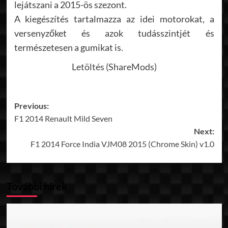
lejátszani a 2015-ös szezont.
A kiegészítés tartalmazza az idei motorokat, a
versenyzőket és azok tudásszintjét és
természetesen a gumikat is.
Letöltés (ShareMods)
Post
Previous:
F1 2014 Renault Mild Seven
navigation
Next:
F1 2014 Force India VJM08 2015 (Chrome Skin) v1.0
További hírek