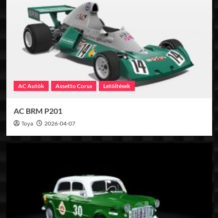
AC Autók
Assetto Corsa
Letöltések
AC BRM P201
Toya
2026-04-07