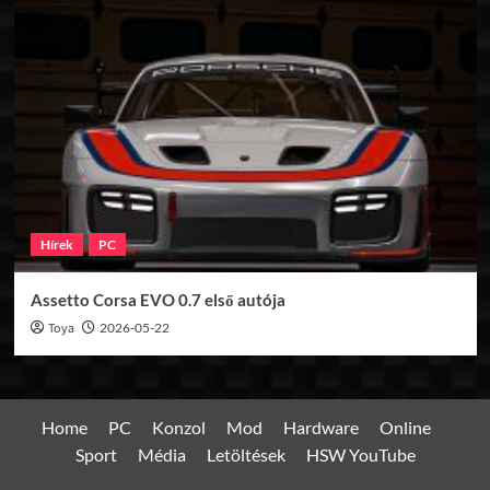
Hírek
PC
Assetto Corsa EVO 0.7 első autója
Toya
2026-05-22
Home
PC
Konzol
Mod
Hardware
Online
Sport
Média
Letöltések
HSW YouTube