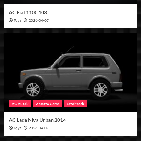
AC Fiat 1100 103
Toya
2026-04-07
AC Autók
Assetto Corsa
Letöltések
AC Lada Niva Urban 2014
Toya
2026-04-07