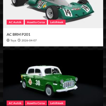
AC Autók
Assetto Corsa
Letöltések
AC BRM P201
Toya
2026-04-07
AC Autók
Assetto Corsa
Letöltések