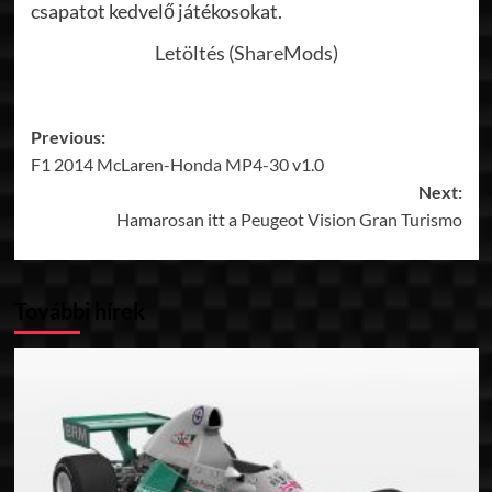
csapatot kedvelő játékosokat.
Letöltés (ShareMods)
Post
Previous:
F1 2014 McLaren-Honda MP4-30 v1.0
navigation
Next:
Hamarosan itt a Peugeot Vision Gran Turismo
További hírek