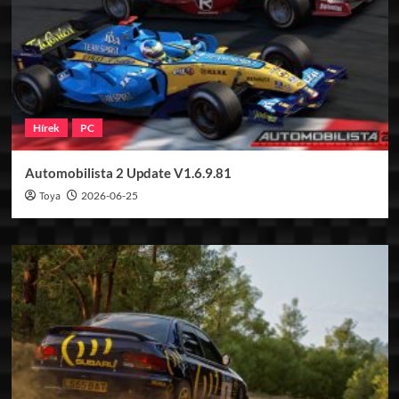
Hírek
PC
Automobilista 2 Update V1.6.9.81
Toya
2026-06-25