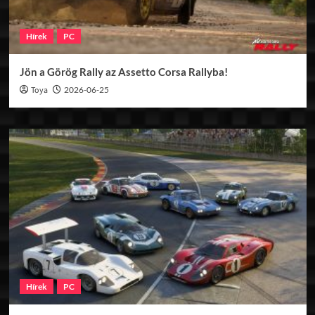
Hírek
PC
Jön a Görög Rally az Assetto Corsa Rallyba!
Toya
2026-06-25
Hírek
PC