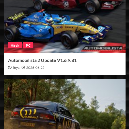
Hírek
PC
Automobilista 2 Update V1.6.9.81
Toya
2026-06-25