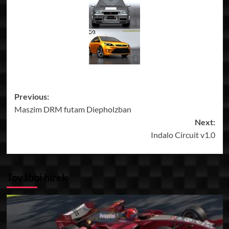
Post
Previous:
Maszim DRM futam Diepholzban
navigation
Next:
Indalo Circuit v1.0
További hírek