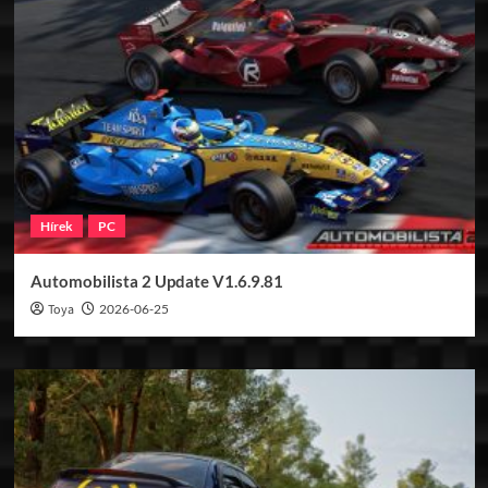
Hírek
PC
Automobilista 2 Update V1.6.9.81
Toya
2026-06-25