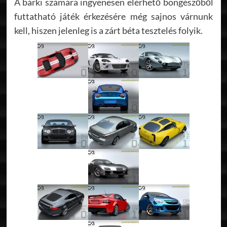
A bárki számára ingyenesen elérhető böngészőből
futtatható játék érkezésére még sajnos várnunk
kell, hiszen jelenleg is a zárt béta tesztelés folyik.