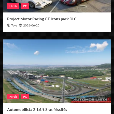
Hírek
PC
Project Motor Racing GT Icons pack DLC
Toya
2026-06-25
Hírek
PC
Automobilista 2 1.6.9.8-as frissítés