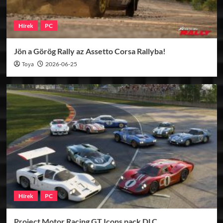
Hírek
PC
Jön a Görög Rally az Assetto Corsa Rallyba!
Toya
2026-06-25
Hírek
PC
Project Motor Racing GT Icons pack DLC