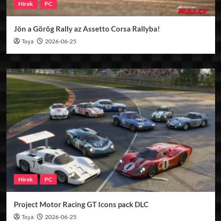
Hírek
PC
Jön a Görög Rally az Assetto Corsa Rallyba!
Toya
2026-06-25
Hírek
PC
Project Motor Racing GT Icons pack DLC
Toya
2026-06-25