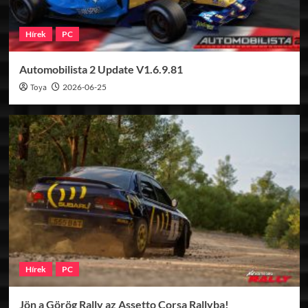
Hírek
PC
Automobilista 2 Update V1.6.9.81
Toya
2026-06-25
Hírek
PC
Jön a Görög Rally az Assetto Corsa Rallyba!