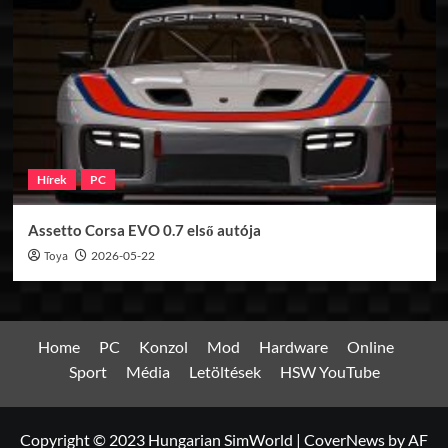
Hírek
PC
Assetto Corsa EVO 0.7 első autója
Toya
2026-05-22
Home
PC
Konzol
Mod
Hardware
Online
Sport
Média
Letöltések
HSW YouTube
Copyright © 2023 Hungarian SimWorld
|
CoverNews
by AF