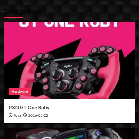
További hírek
Hardware
PXN GT One Ruby
Toya
2026-05-22