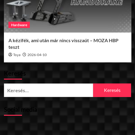
Hardware
A kézifék, ami után már nincs visszaút – MOZA HBP
teszt
Toya
2026-04-10
Keresés
Keresés:
Social media