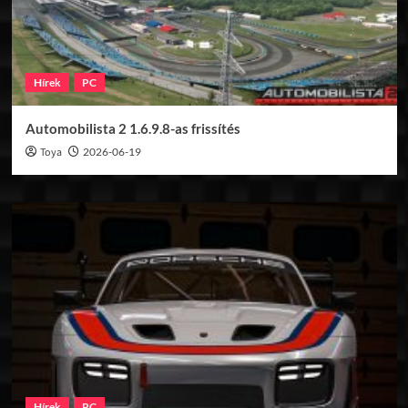
Hírek
PC
Automobilista 2 1.6.9.8-as frissítés
Toya
2026-06-19
Hírek
PC