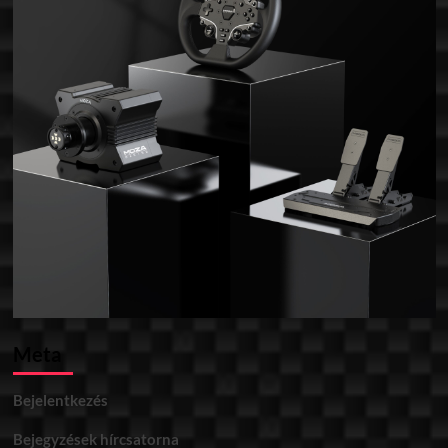
Meta
Bejelentkezés
Bejegyzések hírcsatorna