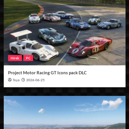
Hírek
PC
Project Motor Racing GT Icons pack DLC
Toya
2026-06-25