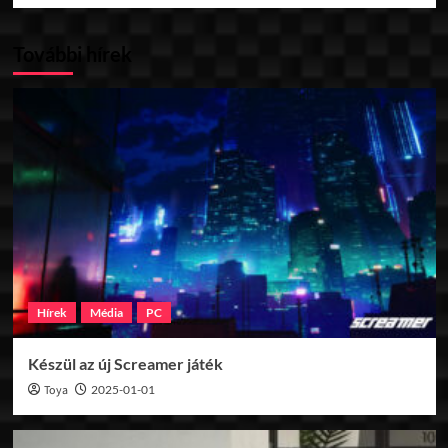
További hírek
Hírek
Média
PC
Készül az új Screamer játék
Toya
2025-01-01