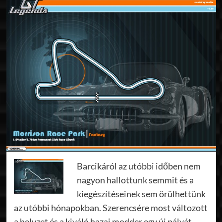
Barcikáról az utóbbi időben nem
nagyon hallottunk semmit és a
kiegészítéseinek sem örülhettünk
az utóbbi hónapokban. Szerencsére most változott
a helyzet és a kiváló hazai modder egy új pályát