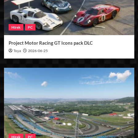
Hírek
PC
Project Motor Racing GT Icons pack DLC
Toya
2026-06-25
Hírek
PC