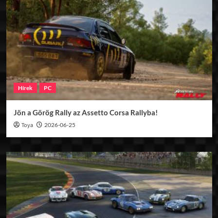
Hírek
PC
Jön a Görög Rally az Assetto Corsa Rallyba!
Toya
2026-06-25