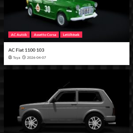
AC Autók
Assetto Corsa
Letöltések
AC Fiat 1100 103
Toya
2026-04-07