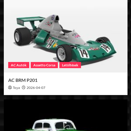
AC Autók
Assetto Corsa
Letöltések
AC BRM P201
Toya
2026-04-07