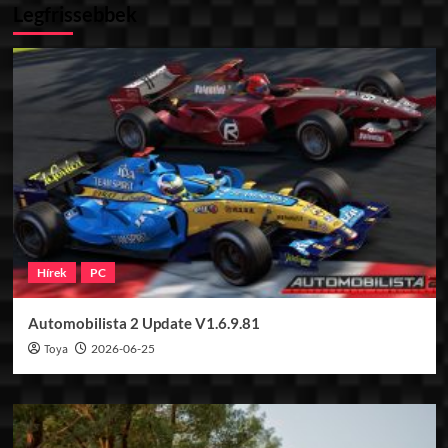
Legfrissebbek
Hírek
PC
Automobilista 2 Update V1.6.9.81
Toya
2026-06-25