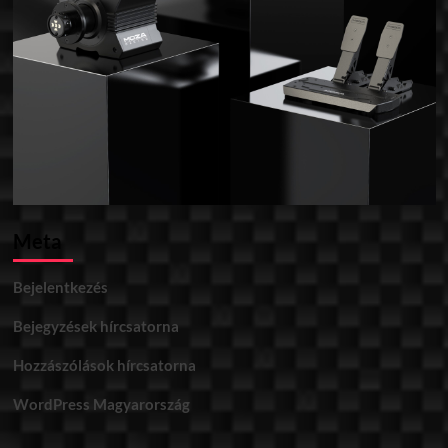
Meta
Bejelentkezés
Bejegyzések hírcsatorna
Hozzászólások hírcsatorna
WordPress Magyarország