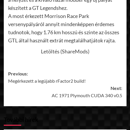
készített a GT Legendshez.
A most érkezett Morrison Race Park
versenypályáról annyit mindenképpen érdemes
tudnotok, hogy 1.76 km hosszú és szinte az összes
GTL által használt extrát megtalálhatjátok rajta.
Letöltés (ShareMods)
Post
Previous:
Megérkezett a legújabb rFactor2 build!
navigation
Next:
AC 1971 Plymouth CUDA 340 v0.5
További hírek