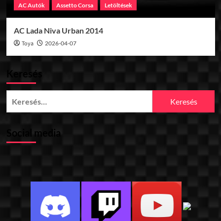
AC Autók
Assetto Corsa
Letöltések
AC Lada Niva Urban 2014
Toya
2026-04-07
Keresés
Keresés:
Social media