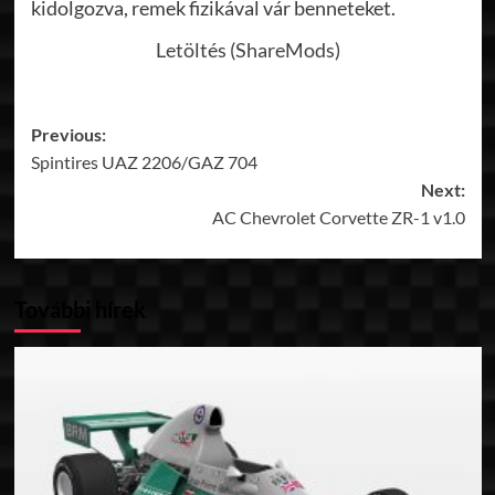
kidolgozva, remek fizikával vár benneteket.
Letöltés (ShareMods)
Post
Previous:
Spintires UAZ 2206/GAZ 704
navigation
Next:
AC Chevrolet Corvette ZR-1 v1.0
További hírek