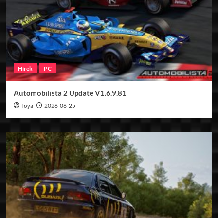
Hírek
PC
Automobilista 2 Update V1.6.9.81
Toya
2026-06-25