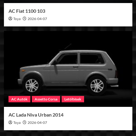
AC Fiat 1100 103
Toya
2026-04-07
AC Autók
Assetto Corsa
Letöltések
AC Lada Niva Urban 2014
Toya
2026-04-07