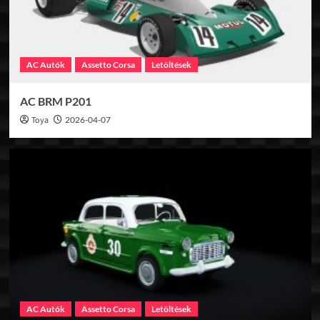
AC Autók
Assetto Corsa
Letöltések
AC BRM P201
Toya
2026-04-07
AC Autók
Assetto Corsa
Letöltések