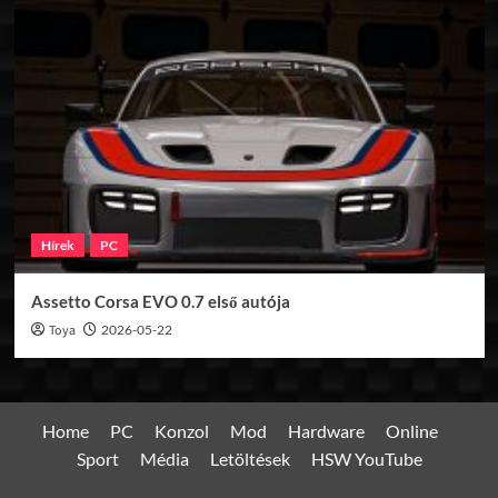
Hírek
PC
Assetto Corsa EVO 0.7 első autója
Toya
2026-05-22
Home
PC
Konzol
Mod
Hardware
Online
Sport
Média
Letöltések
HSW YouTube