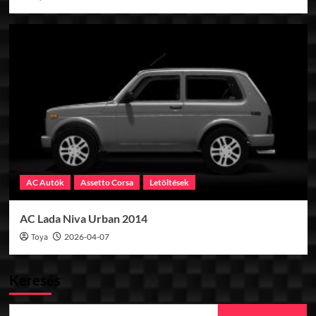
AC Autók
Assetto Corsa
Letöltések
AC Lada Niva Urban 2014
Toya
2026-04-07
Keresés
Keresés: