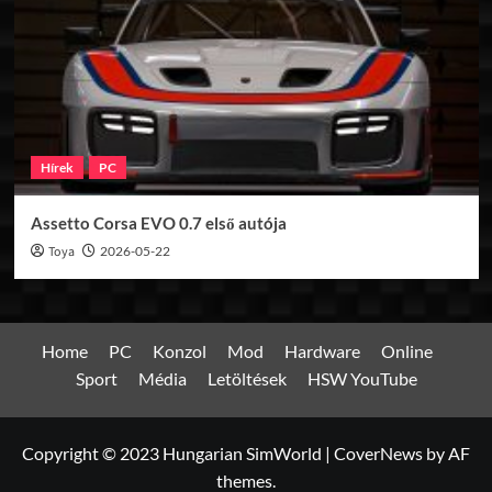
Hírek
PC
Assetto Corsa EVO 0.7 első autója
Toya
2026-05-22
Home
PC
Konzol
Mod
Hardware
Online
Sport
Média
Letöltések
HSW YouTube
Copyright © 2023 Hungarian SimWorld
|
CoverNews
by AF
themes.