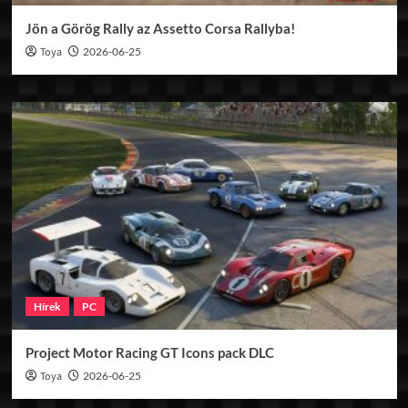
Jön a Görög Rally az Assetto Corsa Rallyba!
Toya
2026-06-25
Hírek
PC
Project Motor Racing GT Icons pack DLC
Toya
2026-06-25