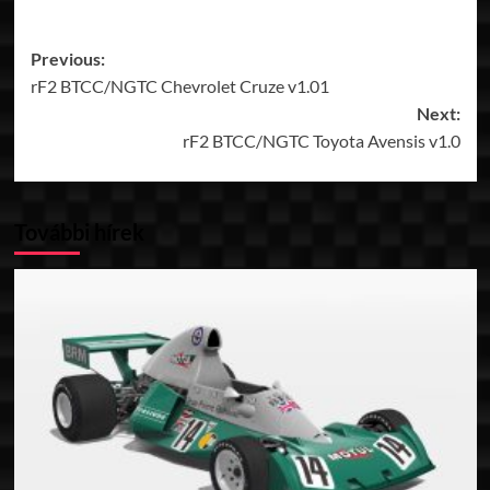
Post
Previous:
rF2 BTCC/NGTC Chevrolet Cruze v1.01
navigation
Next:
rF2 BTCC/NGTC Toyota Avensis v1.0
További hírek