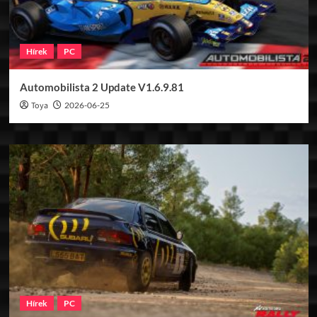
Hírek
PC
Automobilista 2 Update V1.6.9.81
Toya
2026-06-25
Hírek
PC