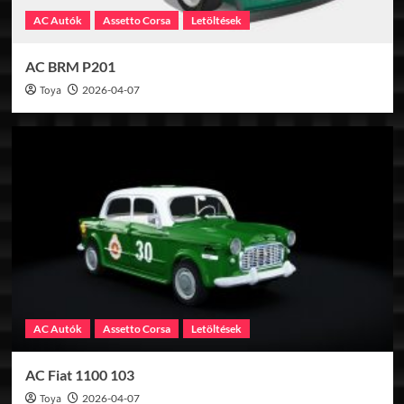
AC Autók
Assetto Corsa
Letöltések
AC BRM P201
Toya
2026-04-07
AC Autók
Assetto Corsa
Letöltések
AC Fiat 1100 103
Toya
2026-04-07