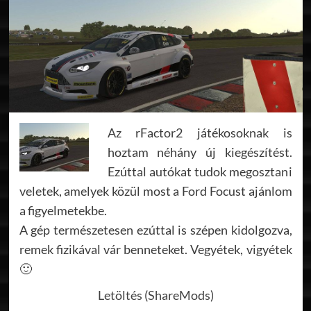
Az rFactor2 játékosoknak is
hoztam néhány új kiegészítést.
Ezúttal autókat tudok megosztani
veletek, amelyek közül most a Ford Focust ajánlom
a figyelmetekbe.
A gép természetesen ezúttal is szépen kidolgozva,
remek fizikával vár benneteket. Vegyétek, vigyétek
🙂
Letöltés (ShareMods)