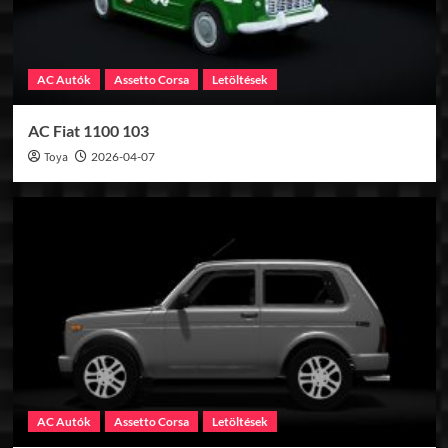
AC Autók
Assetto Corsa
Letöltések
AC Fiat 1100 103
Toya
2026-04-07
AC Autók
Assetto Corsa
Letöltések