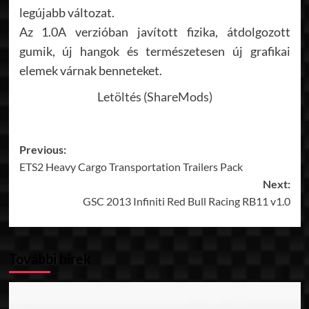
legújabb változat.
Az 1.0A verzióban javított fizika, átdolgozott
gumik, új hangok és természetesen új grafikai
elemek várnak benneteket.
Letöltés (ShareMods)
Post
Previous:
ETS2 Heavy Cargo Transportation Trailers Pack
navigation
Next:
GSC 2013 Infiniti Red Bull Racing RB11 v1.0
További hírek