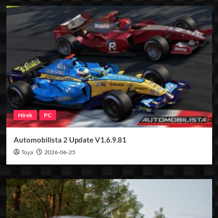
Hírek
PC
Automobilista 2 Update V1.6.9.81
Toya
2026-06-25