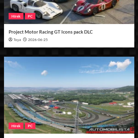
Hírek
PC
Project Motor Racing GT Icons pack DLC
Toya
2026-06-25
Hírek
PC