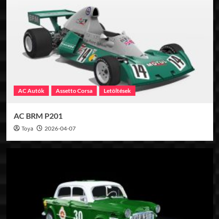
AC Autók
Assetto Corsa
Letöltések
AC BRM P201
Toya
2026-04-07