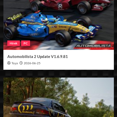
Hírek
PC
Automobilista 2 Update V1.6.9.81
Toya
2026-06-25