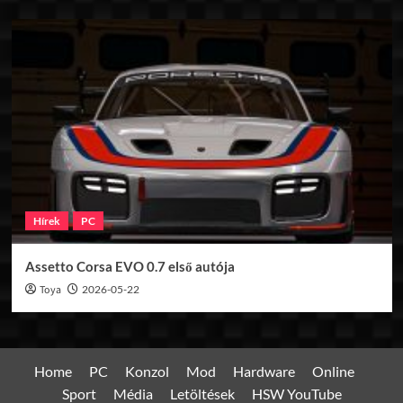
Hírek
PC
Assetto Corsa EVO 0.7 első autója
Toya
2026-05-22
Home
PC
Konzol
Mod
Hardware
Online
Sport
Média
Letöltések
HSW YouTube