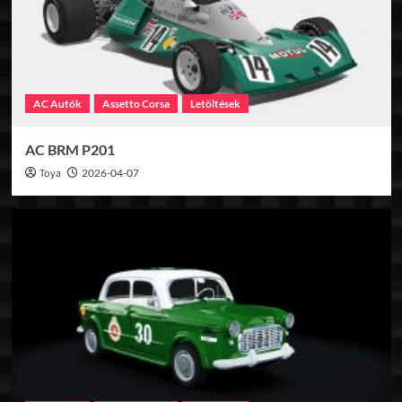
AC Autók
Assetto Corsa
Letöltések
AC BRM P201
Toya
2026-04-07