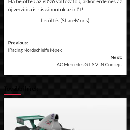
Ha bejöttek az előző változatok, akkor érdemes az
új verzióra is rászánnotok az időt!
Letöltés (ShareMods)
Post
Previous:
iRacing Nordschleife képek
navigation
Next:
AC Mercedes GT-S VLN Concept
További hírek