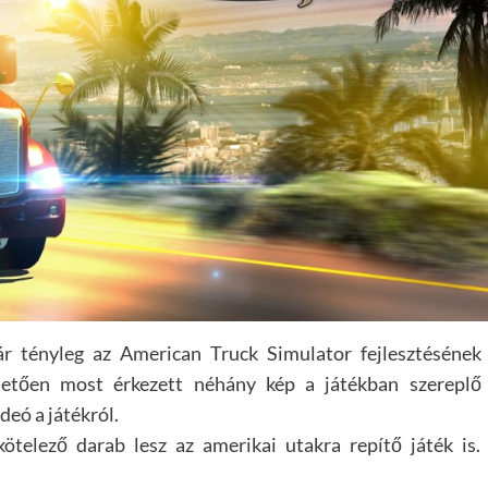
 tényleg az American Truck Simulator fejlesztésének
hetően most érkezett néhány kép a játékban szereplő
deó a játékról.
telező darab lesz az amerikai utakra repítő játék is.