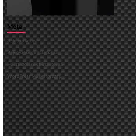
Meta
Bejelentkezés
Bejegyzések hírcsatorna
Hozzászólások hírcsatorna
WordPress Magyarország