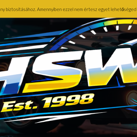
ény biztosításához. Amennyiben ezzel nem értesz egyet lehetőséged ny