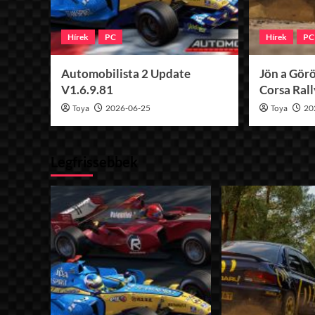
Hírek
PC
Hírek
PC
Automobilista 2 Update
Jön a Görö
V1.6.9.81
Corsa Ral
Toya
2026-06-25
Toya
20
Legfrissebbek