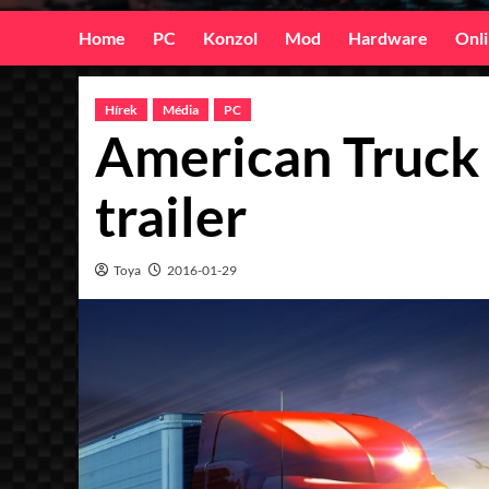
Home
PC
Konzol
Mod
Hardware
Onl
Hírek
Média
PC
American Truck 
trailer
Toya
2016-01-29