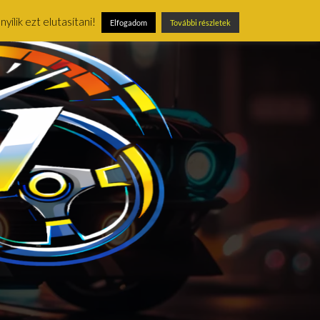
ílik ezt elutasítani!
Elfogadom
További részletek