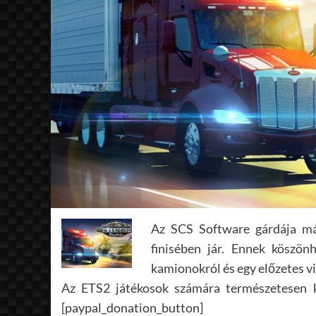
Az SCS Software gárdája már
finisében jár. Ennek köszön
kamionokról és egy előzetes vi
Az ETS2 játékosok számára természetesen kö
[paypal_donation_button]