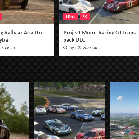
Hírek
PC
g Rally az Assetto
Project Motor Racing GT Icons
lyba!
pack DLC
26-06-25
Toya
2026-06-25