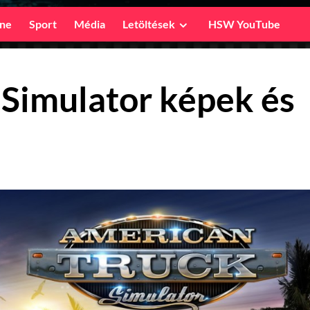
ine
Sport
Média
Letöltések
HSW YouTube
Simulator képek és