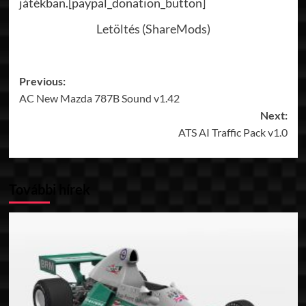
játékban.[paypal_donation_button]
Letöltés (ShareMods)
Post
Previous:
AC New Mazda 787B Sound v1.42
navigation
Next:
ATS AI Traffic Pack v1.0
További hírek