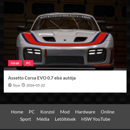
Hírek
PC
Assetto Corsa EVO 0.7 első autója
Toya
2026-05-22
Home
PC
Konzol
Mod
Hardware
Online
Sport
Média
Letöltések
HSW YouTube