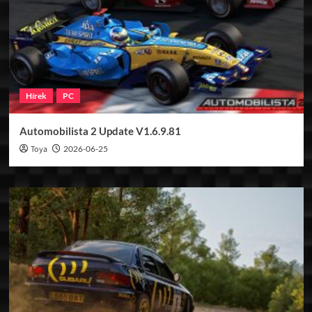
Hírek
PC
Automobilista 2 Update V1.6.9.81
Toya
2026-06-25