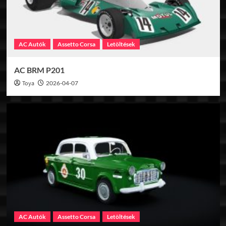
AC Autók
Assetto Corsa
Letöltések
AC BRM P201
Toya
2026-04-07
AC Autók
Assetto Corsa
Letöltések