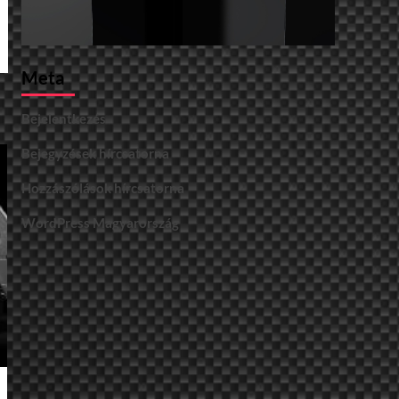
Meta
Bejelentkezés
Bejegyzések hírcsatorna
Hozzászólások hírcsatorna
WordPress Magyarország