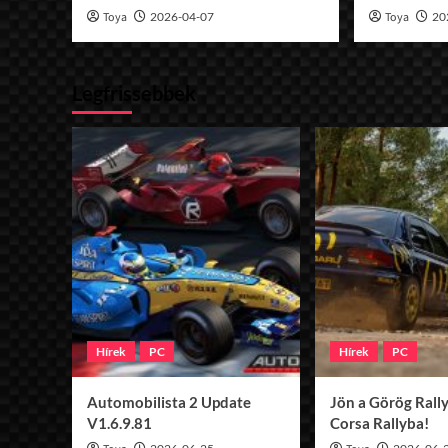
Toya
2026-04-07
Toya
20
Legfrissebbek
Hírek
PC
Hírek
PC
Automobilista 2 Update
Jön a Görög Rally
V1.6.9.81
Corsa Rallyba!