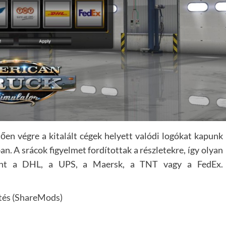
 végre a kitalált cégek helyett valódi logókat kapunk
. A srácok figyelmet fordítottak a részletekre, így olyan
mint a DHL, a UPS, a Maersk, a TNT vagy a FedEx.
tés (ShareMods)