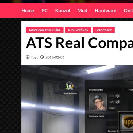
Home
PC
Konzol
Mod
Hardware
Onl
American Truck Sim.
ATS Grafikák
Letöltések
ATS Real Compa
Toya
2016-02-06