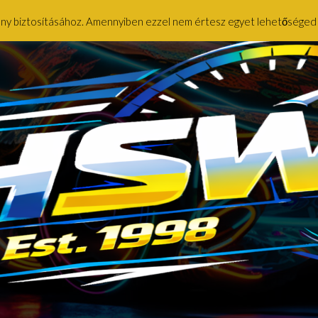
ény biztosításához. Amennyiben ezzel nem értesz egyet lehetőséged ny