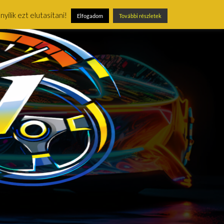
ílik ezt elutasítani!
Elfogadom
További részletek