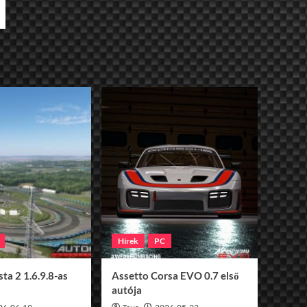
Hírek
PC
ta 2 1.6.9.8-as
Assetto Corsa EVO 0.7 első
autója