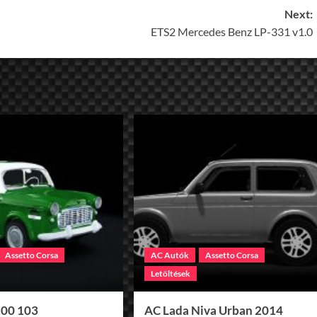
Next:
ETS2 Mercedes Benz LP-331 v1.0
Assetto Corsa
AC Autók
Assetto Corsa
Letöltések
100 103
AC Lada Niva Urban 2014