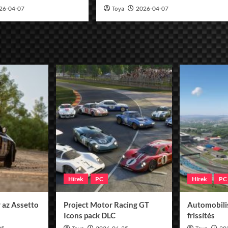
26-04-07
Toya
2026-04-07
Hírek
PC
Hírek
PC
 az Assetto
Project Motor Racing GT
Automobilis
Icons pack DLC
frissítés