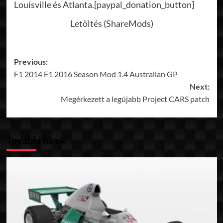
Louisville és Atlanta.[paypal_donation_button]
Letöltés (ShareMods)
Post
Previous:
F1 2014 F1 2016 Season Mod 1.4 Australian GP
navigation
Next:
Megérkezett a legújabb Project CARS patch
További hírek