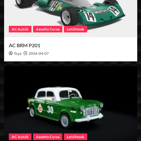
AC Autók
Assetto Corsa
Letöltések
AC BRM P201
Toya
2026-04-07
AC Autók
Assetto Corsa
Letöltések