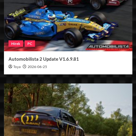
Hírek
PC
Automobilista 2 Update V1.6.9.81
Toya
2026-06-25