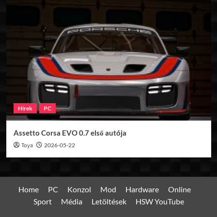
Hírek
PC
Assetto Corsa EVO 0.7 első autója
Toya
2026-05-22
Home
PC
Konzol
Mod
Hardware
Online
Sport
Média
Letöltések
HSW YouTube