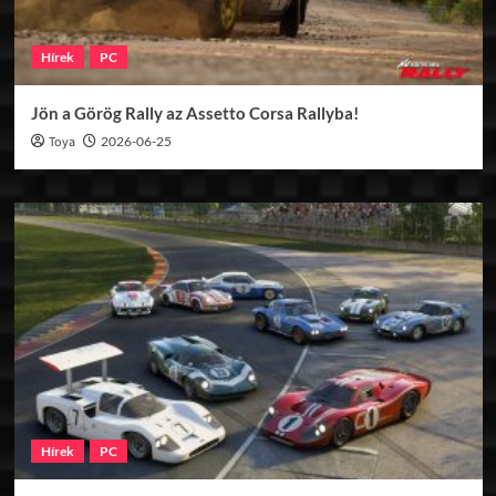
Hírek
PC
Jön a Görög Rally az Assetto Corsa Rallyba!
Toya
2026-06-25
Hírek
PC