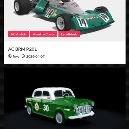
AC Autók
Assetto Corsa
Letöltések
AC BRM P201
Toya
2026-04-07