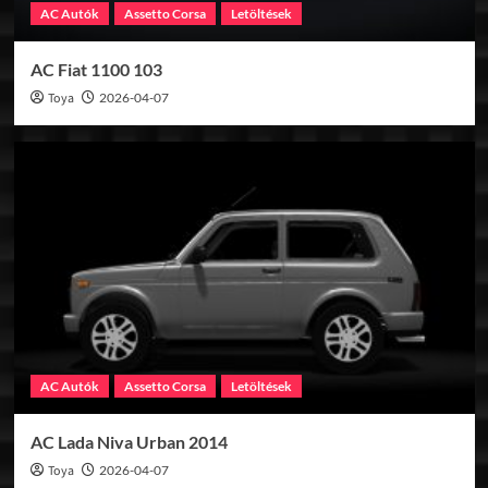
AC Autók
Assetto Corsa
Letöltések
AC Fiat 1100 103
Toya
2026-04-07
AC Autók
Assetto Corsa
Letöltések
AC Lada Niva Urban 2014
Toya
2026-04-07