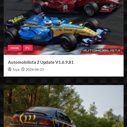
Hírek
PC
Automobilista 2 Update V1.6.9.81
Toya
2026-06-25