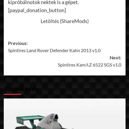
kipróbálnotok nektek is a gépet.
[paypal_donation_button]
Letöltés (ShareMods)
Post
Previous:
Spintires Land Rover Defender Kahn 2013 v1.0
navigation
Next:
Spintires KamАZ 6522 SGS v1.0
További hírek