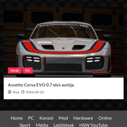
Hírek
PC
Assetto Corsa EVO 0.7 első autója
Toya
2026-05-22
Home
PC
Konzol
Mod
Hardware
Online
Sport
Média
Letöltések
HSW YouTube