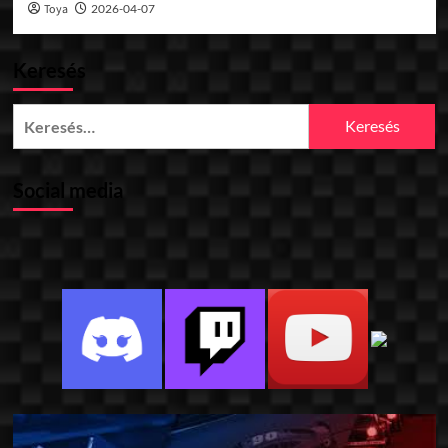
Toya
2026-04-07
Keresés
Keresés:
Social media