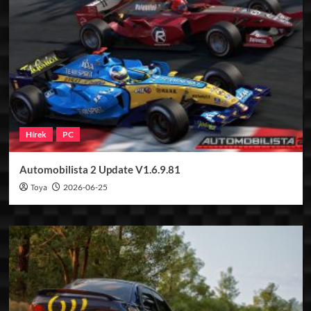
Hírek
PC
Automobilista 2 Update V1.6.9.81
Toya
2026-06-25