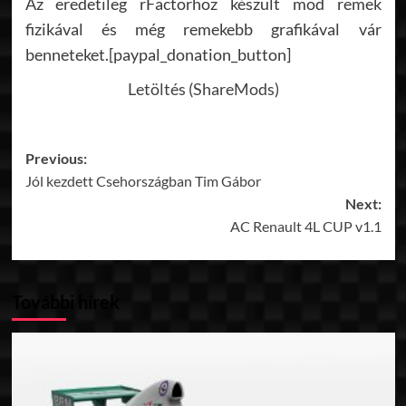
Az eredetileg rFactorhoz készült mod remek
fizikával és még remekebb grafikával vár
benneteket.[paypal_donation_button]
Letöltés (ShareMods)
Post
Previous:
Jól kezdett Csehországban Tim Gábor
navigation
Next:
AC Renault 4L CUP v1.1
További hírek