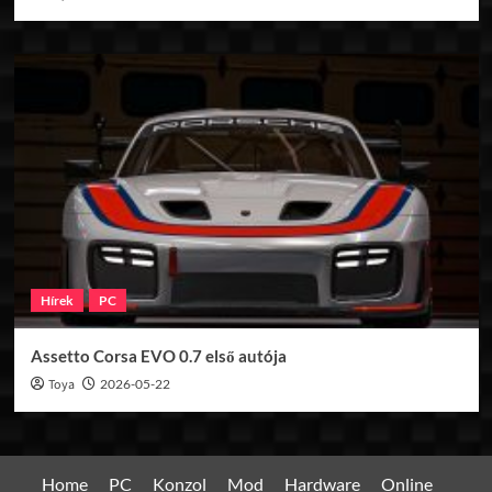
Hírek
PC
Assetto Corsa EVO 0.7 első autója
Toya
2026-05-22
Home
PC
Konzol
Mod
Hardware
Online