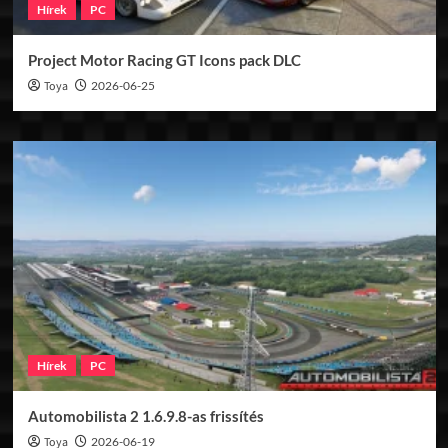
Hírek
PC
Project Motor Racing GT Icons pack DLC
Toya
2026-06-25
Hírek
PC
Automobilista 2 1.6.9.8-as frissítés
Toya
2026-06-19