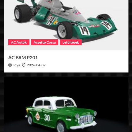
AC Autók
Assetto Corsa
Letöltések
AC BRM P201
Toya
2026-04-07