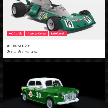
AC Autók
Assetto Corsa
Letöltések
AC BRM P201
Toya
2026-04-07