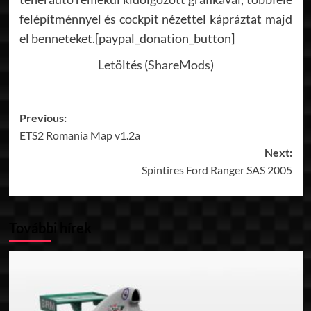
felépítménnyel és cockpit nézettel kápráztat majd
el benneteket.[paypal_donation_button]
Letöltés (ShareMods)
Post
Previous:
ETS2 Romania Map v1.2a
navigation
Next:
Spintires Ford Ranger SAS 2005
További hírek