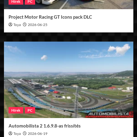
Hírek
PC
Project Motor Racing GT Icons pack DLC
Toya
2026-06-25
Hírek
PC
Automobilista 2 1.6.9.8-as frissítés
Toya
2026-06-19