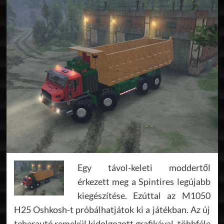
Egy távol-keleti moddertől
érkezett meg a Spintires legújabb
kiegészítése. Ezúttal az M1050
H25 Oshkosh-t próbálhatjátok ki a játékban. Az új
teherautó remekül kidolgozott grafikával, többféle