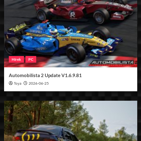
Hírek
PC
Automobilista 2 Update V1.6.9.81
Toya
2026-06-25